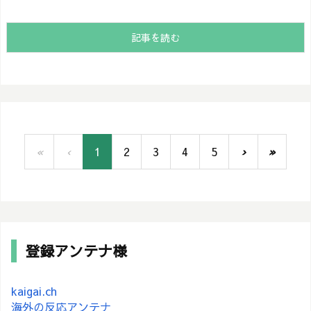
記事を読む
«
‹
1
2
3
4
5
›
»
登録アンテナ様
kaigai.ch
海外の反応アンテナ