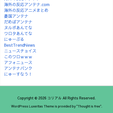
海外の反応アンテナ.com
海外の反応アニメまとめ
憂国アンテナ
だめぽアンテナ
ヌルポあんてな
ワロタあんてな
にゅーぷる
BestTrendNews
ニュースチョイス
このワロｗｗｗ
アフォニュース
アンテナバンク
にゅーすなう！
Copyright ©
2026
コリアル
All Rights Reserved.
WordPress Luxeritas Theme is provided by "
Thought is free
".