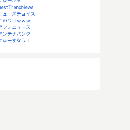
にゅーぷる
BestTrendNews
ニュースチョイス
このワロｗｗｗ
アフォニュース
アンテナバンク
にゅーすなう！