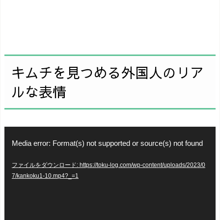
キムチを見つめる外国人のリア
ルな表情
動
Media error: Format(s) not supported or source(s) not found
画
ファイルをダウンロード: https://toku-log.com/wp-content/uploads/2023/0
プ
7/kankoku1-10.mp4?_=1
レ
ー