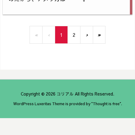
«
‹
1
2
›
»
Copyright ©
2026
コリアル
All Rights Reserved.
WordPress Luxeritas Theme is provided by "
Thought is free
".