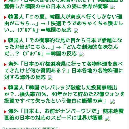
驚愕した極限の中の日本人の姿に世界が衝撃
韓国人「この夏、韓国人が東京へ行くしかない理
由がこちら…」→「快適そうでめちゃくちゃ羨まし
い…（ﾌﾞﾙﾌﾞﾙ」＝韓国の反応
韓国人「その衝撃的な見た目から日本で話題にな
った弁当がこちら…」→「どんな刺激的な味なん
だ…？（ﾌﾞﾙﾌﾞﾙ」＝韓国の反応
海外「日本の47都道府県に行って名物料理を食べ
てきたけど何か質問ある？」日本各地の名物料理に
対する海外の反応
韓国人「韓国でレバレッジ破産した投資家続出
か？‥損失率78％、40年かけて貯めた22億ウォンを
投資ですべて失ったという告白に衝撃の声」
海外「日本よ、お前がナンバーワンだ」 熊本地震
直後の日本の対応のスピードに世界が衝撃
Powered by livedoor 相互RSS