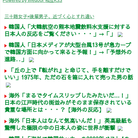
三十路女子×後輩男子、近づく心とすれ違い
韓国人「大韓航空の熊本地震飲料水支援に対する
日本人の反応をご覧ください・・・」→「」
韓国人「日本メディアが大型台風13号が急カーブ
で韓国方面に向かって来ると予報！」→「予想外の
進路‥」
「丘の上で『転がれ』と命じて、手を離すだけで
いい」1975年、ただの石を箱に入れて売った男の話
海外「まるでタイムスリップしたみたいだ…！」
日本の江戸時代の街並みがそのまま保存されている
貴重な場所とは・・・？【海外の反応】
海外「日本人はなんて気高いんだ！」 英高級紙も
驚愕した極限の中の日本人の姿に世界が衝撃