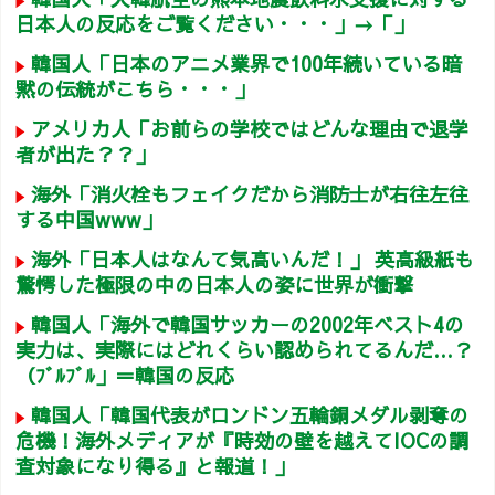
日本人の反応をご覧ください・・・」→「」
韓国人「日本のアニメ業界で100年続いている暗
黙の伝統がこちら・・・」
アメリカ人「お前らの学校ではどんな理由で退学
者が出た？？」
海外「消火栓もフェイクだから消防士が右往左往
する中国www」
海外「日本人はなんて気高いんだ！」 英高級紙も
驚愕した極限の中の日本人の姿に世界が衝撃
韓国人「海外で韓国サッカーの2002年ベスト4の
実力は、実際にはどれくらい認められてるんだ…？
（ﾌﾞﾙﾌﾞﾙ」＝韓国の反応
韓国人「韓国代表がロンドン五輪銅メダル剥奪の
危機！海外メディアが『時効の壁を越えてIOCの調
査対象になり得る』と報道！」