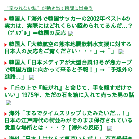
“変われない私”が動き出す瞬間に出会う
韓国人「海外で韓国サッカーの2002年ベスト4の
実力は、実際にはどれくらい認められてるんだ…？
（ﾌﾞﾙﾌﾞﾙ」＝韓国の反応
韓国人「大韓航空の熊本地震飲料水支援に対する
日本人の反応をご覧ください・・・」→「」
韓国人「日本メディアが大型台風13号が急カーブ
で韓国方面に向かって来ると予報！」→「予想外の
進路‥」
「丘の上で『転がれ』と命じて、手を離すだけで
いい」1975年、ただの石を箱に入れて売った男の話
海外「まるでタイムスリップしたみたいだ…！」
日本の江戸時代の街並みがそのまま保存されている
貴重な場所とは・・・？【海外の反応】
海外「日本人はなんて気高いんだ！」 英高級紙も