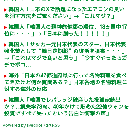
韓国人「日本のXで話題になったエアコンの臭い
を消す方法をご覧ください」→「これマジ？」
韓国人「韓国人の精神的健康の順位、18ヵ国中17
位に・・・」→「日本に勝った！！！！！」
韓国人「サッカー元日本代表のスター、日本代表
強化策として“韓日定期戦”の復活を提案・・・」
→「これはマジで良いと思う」「今すぐやったらガ
チでボコ...
海外「日本の47都道府県に行って名物料理を食べ
てきたけど何か質問ある？」日本各地の名物料理に
対する海外の反応
韓国人「韓国でレバレッジ破産した投資家続出
か？‥損失率78％、40年かけて貯めた22億ウォンを
投資ですべて失ったという告白に衝撃の声」
Powered by livedoor 相互RSS