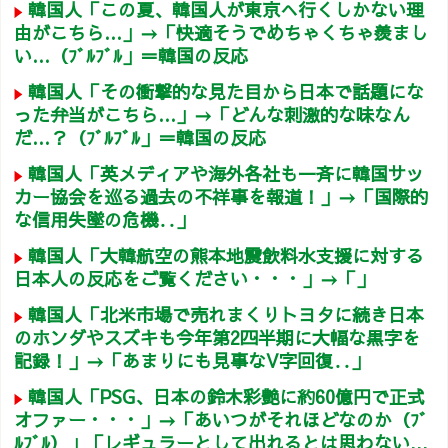
韓国人「この夏、韓国人が東京へ行くしかない理
由がこちら…」→「快適そうでめちゃくちゃ羨まし
い…（ﾌﾞﾙﾌﾞﾙ」＝韓国の反応
韓国人「その衝撃的な見た目から日本で話題にな
った弁当がこちら…」→「どんな刺激的な味なん
だ…？（ﾌﾞﾙﾌﾞﾙ」＝韓国の反応
韓国人「英メディアや海外各社も一斉に韓国サッ
カー協会を巡る過去の不祥事を報道！」→「国際的
な信用失墜の危機‥」
韓国人「大韓航空の熊本地震飲料水支援に対する
日本人の反応をご覧ください・・・」→「」
韓国人「北米市場で売れまくりトヨタに続き日本
のホンダやスズキも今年第2四半期に大幅な黒字を
記録！」→「あまりにも見事なV字回復‥」
韓国人「PSG、日本の鈴木彩艶に約60億円で正式
オファー・・・」→「あいつがそれほどなのか（ﾌﾞ
ﾙﾌﾞﾙ）」「レギュラーとして出れるとは思わない...