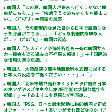
韓国人「この夏、韓国人が東京へ行くしかない理
由がこちら…」→「快適そうでめちゃくちゃ羨まし
い…（ﾌﾞﾙﾌﾞﾙ」＝韓国の反応
韓国人「その衝撃的な見た目から日本で話題にな
った弁当がこちら…」→「どんな刺激的な味なん
だ…？（ﾌﾞﾙﾌﾞﾙ」＝韓国の反応
韓国人「英メディアや海外各社も一斉に韓国サッ
カー協会を巡る過去の不祥事を報道！」→「国際的
な信用失墜の危機‥」
韓国人「大韓航空の熊本地震飲料水支援に対する
日本人の反応をご覧ください・・・」→「」
韓国人「北米市場で売れまくりトヨタに続き日本
のホンダやスズキも今年第2四半期に大幅な黒字を
記録！」→「あまりにも見事なV字回復‥」
韓国人「PSG、日本の鈴木彩艶に約60億円で正式
オファー・・・」→「あいつがそれほどなのか（ﾌﾞ