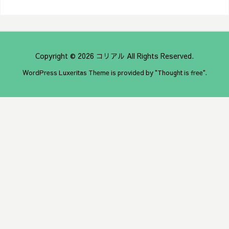
Copyright ©
2026
コリアル
All Rights Reserved.
WordPress Luxeritas Theme is provided by "
Thought is free
".