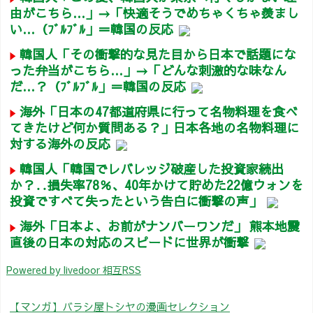
由がこちら…」→「快適そうでめちゃくちゃ羨まし
い…（ﾌﾞﾙﾌﾞﾙ」＝韓国の反応
韓国人「その衝撃的な見た目から日本で話題にな
った弁当がこちら…」→「どんな刺激的な味なん
だ…？（ﾌﾞﾙﾌﾞﾙ」＝韓国の反応
海外「日本の47都道府県に行って名物料理を食べ
てきたけど何か質問ある？」日本各地の名物料理に
対する海外の反応
韓国人「韓国でレバレッジ破産した投資家続出
か？‥損失率78％、40年かけて貯めた22億ウォンを
投資ですべて失ったという告白に衝撃の声」
海外「日本よ、お前がナンバーワンだ」 熊本地震
直後の日本の対応のスピードに世界が衝撃
Powered by livedoor 相互RSS
【マンガ】バラシ屋トシヤの漫画セレクション