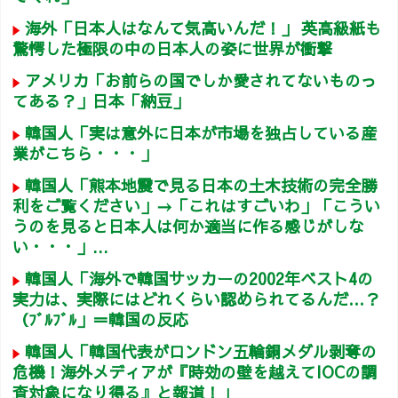
海外「日本人はなんて気高いんだ！」 英高級紙も
驚愕した極限の中の日本人の姿に世界が衝撃
アメリカ「お前らの国でしか愛されてないものっ
てある？」日本「納豆」
韓国人「実は意外に日本が市場を独占している産
業がこちら・・・」
韓国人「熊本地震で見る日本の土木技術の完全勝
利をご覧ください」→「これはすごいわ」「こうい
うのを見ると日本人は何か適当に作る感じがしな
い・・・」...
韓国人「海外で韓国サッカーの2002年ベスト4の
実力は、実際にはどれくらい認められてるんだ…？
（ﾌﾞﾙﾌﾞﾙ」＝韓国の反応
韓国人「韓国代表がロンドン五輪銅メダル剥奪の
危機！海外メディアが『時効の壁を越えてIOCの調
査対象になり得る』と報道！」