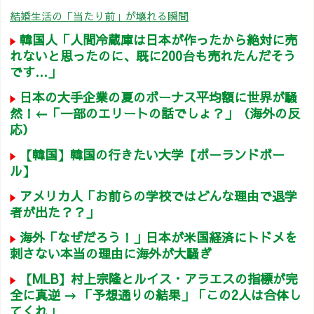
結婚生活の「当たり前」が壊れる瞬間
韓国人「人間冷蔵庫は日本が作ったから絶対に売
れないと思ったのに、既に200台も売れたんだそう
です…」
日本の大手企業の夏のボーナス平均額に世界が騒
然！←「一部のエリートの話でしょ？」（海外の反
応）
【韓国】韓国の行きたい大学【ポーランドボー
ル】
アメリカ人「お前らの学校ではどんな理由で退学
者が出た？？」
海外「なぜだろう！」日本が米国経済にトドメを
刺さない本当の理由に海外が大騒ぎ
【MLB】村上宗隆とルイス・アラエスの指標が完
全に真逆 → 「予想通りの結果」「この2人は合体し
てくれ」