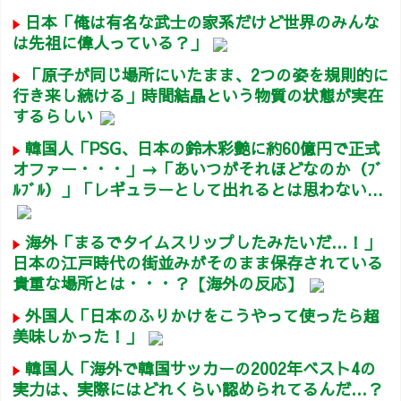
日本「俺は有名な武士の家系だけど世界のみんな
は先祖に偉人っている？」
「原子が同じ場所にいたまま、2つの姿を規則的に
行き来し続ける」時間結晶という物質の状態が実在
するらしい
韓国人「PSG、日本の鈴木彩艶に約60億円で正式
オファー・・・」→「あいつがそれほどなのか（ﾌﾞ
ﾙﾌﾞﾙ）」「レギュラーとして出れるとは思わない...
海外「まるでタイムスリップしたみたいだ…！」
日本の江戸時代の街並みがそのまま保存されている
貴重な場所とは・・・？【海外の反応】
外国人「日本のふりかけをこうやって使ったら超
美味しかった！」
韓国人「海外で韓国サッカーの2002年ベスト4の
実力は、実際にはどれくらい認められてるんだ…？