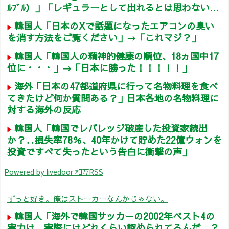
ﾙﾌﾞﾙ）」「レギュラーとして出れるとは思わない...
韓国人「日本のXで話題になったエアコンの臭い
を消す方法をご覧ください」→「これマジ？」
韓国人「韓国人の精神的健康の順位、18ヵ国中17
位に・・・」→「日本に勝った！！！！！」
海外「日本の47都道府県に行って名物料理を食べ
てきたけど何か質問ある？」日本各地の名物料理に
対する海外の反応
韓国人「韓国でレバレッジ破産した投資家続出
か？‥損失率78％、40年かけて貯めた22億ウォンを
投資ですべて失ったという告白に衝撃の声」
Powered by livedoor 相互RSS
ずっと好き。俺はストーカーなんかじゃない。
韓国人「海外で韓国サッカーの2002年ベスト4の
実力は、実際にはどれくらい認められてるんだ…？