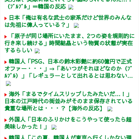
（ﾌﾞﾙﾌﾞﾙ」＝韓国の反応
日本「俺は有名な武士の家系だけど世界のみんな
は先祖に偉人っている？」
「原子が同じ場所にいたまま、2つの姿を規則的に
行き来し続ける」時間結晶という物質の状態が実在
するらしい
韓国人「PSG、日本の鈴木彩艶に約60億円で正式
オファー・・・」→「あいつがそれほどなのか（ﾌﾞ
ﾙﾌﾞﾙ）」「レギュラーとして出れるとは思わない...
海外「まるでタイムスリップしたみたいだ…！」
日本の江戸時代の街並みがそのまま保存されている
貴重な場所とは・・・？【海外の反応】
外国人「日本のふりかけをこうやって使ったら超
美味しかった！」
韓国人「この夏、韓国人が東京へ行くしかない理