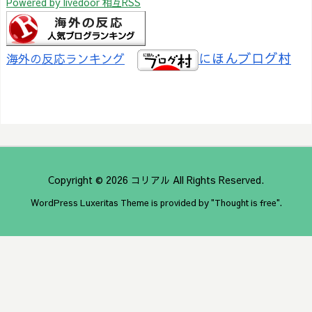
Powered by livedoor 相互RSS
にほんブログ村
海外の反応ランキング
Copyright ©
2026
コリアル
All Rights Reserved.
WordPress Luxeritas Theme is provided by "
Thought is free
".