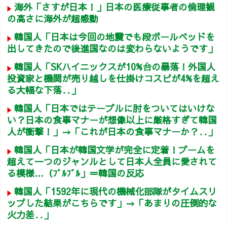
海外「さすが日本！」日本の医療従事者の倫理観
の高さに海外が超感動
韓国人「日本は今回の地震でも段ボールベッドを
出してきたので後進国なのは変わらないようです」
韓国人「SKハイニックスが10%台の暴落！外国人
投資家と機関が売り越しを仕掛けコスピが4%を超え
る大幅な下落‥」
韓国人「日本ではテーブルに肘をついてはいけな
い？日本の食事マナーが想像以上に厳格すぎて韓国
人が衝撃！」→「これが日本の食事マナーか？‥」
韓国人「日本が韓国文学が完全に定着！ブームを
超えて一つのジャンルとして日本人全員に愛されて
る模様…（ﾌﾞﾙﾌﾞﾙ」＝韓国の反応
韓国人「1592年に現代の機械化部隊がタイムスリ
ップした結果がこちらです」→「あまりの圧倒的な
火力差‥」