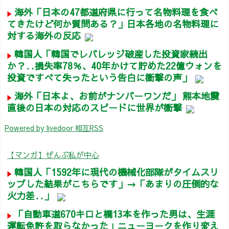
海外「日本の47都道府県に行って名物料理を食べ
てきたけど何か質問ある？」日本各地の名物料理に
対する海外の反応
韓国人「韓国でレバレッジ破産した投資家続出
か？‥損失率78％、40年かけて貯めた22億ウォンを
投資ですべて失ったという告白に衝撃の声」
海外「日本よ、お前がナンバーワンだ」 熊本地震
直後の日本の対応のスピードに世界が衝撃
Powered by livedoor 相互RSS
【マンガ】ぜんぶ私が中心
韓国人「1592年に現代の機械化部隊がタイムスリ
ップした結果がこちらです」→「あまりの圧倒的な
火力差‥」
「自動車道670キロと橋13本を作った男は、生涯
運転免許を取らなかった」ニューヨークを作り変え