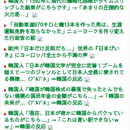
韓国人「1592年に現代の機械化部隊がタイムスリ
ップした結果がこちらです」→「あまりの圧倒的な
火力差‥」
「自動車道670キロと橋13本を作った男は、生涯
運転免許を取らなかった」ニューヨークを作り変え
た行政官の話
欧州「日本だけ反則だろ…」 世界の『日本びい
き』にヨーロッパ全土から不満の声
韓国人「日本が韓国文学が完全に定着！ブームを
超えて一つのジャンルとして日本人全員に愛されて
る模様…（ﾌﾞﾙﾌﾞﾙ」＝韓国の反応
韓国人「韓国が韓国株式の暴落で失ったとんでも
ない規模の国民年金の金額がこちら…」→「韓国の
未来が…（ﾌﾞﾙﾌﾞﾙ」＝韓国の反応
韓国人「現在、日本が密かに韓国からパクってい
るものがこちら…」→「これは言い訳できないｗ
ｗ」＝韓国の反応