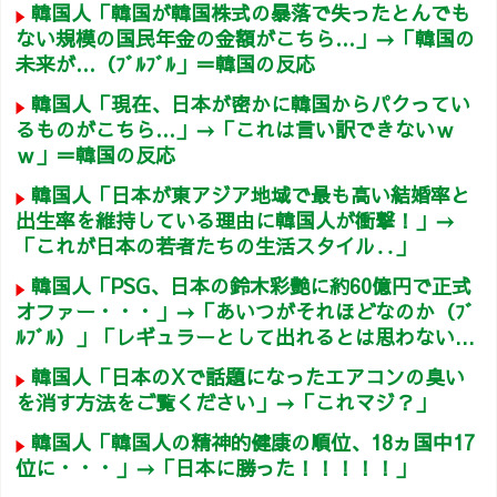
韓国人「韓国が韓国株式の暴落で失ったとんでも
ない規模の国民年金の金額がこちら…」→「韓国の
未来が…（ﾌﾞﾙﾌﾞﾙ」＝韓国の反応
韓国人「現在、日本が密かに韓国からパクってい
るものがこちら…」→「これは言い訳できないｗ
ｗ」＝韓国の反応
韓国人「日本が東アジア地域で最も高い結婚率と
出生率を維持している理由に韓国人が衝撃！」→
「これが日本の若者たちの生活スタイル‥」
韓国人「PSG、日本の鈴木彩艶に約60億円で正式
オファー・・・」→「あいつがそれほどなのか（ﾌﾞ
ﾙﾌﾞﾙ）」「レギュラーとして出れるとは思わない...
韓国人「日本のXで話題になったエアコンの臭い
を消す方法をご覧ください」→「これマジ？」
韓国人「韓国人の精神的健康の順位、18ヵ国中17
位に・・・」→「日本に勝った！！！！！」