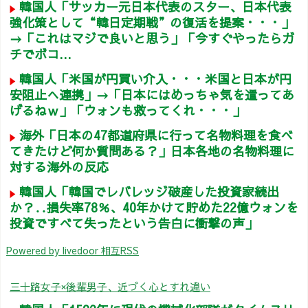
韓国人「サッカー元日本代表のスター、日本代表
強化策として“韓日定期戦”の復活を提案・・・」
→「これはマジで良いと思う」「今すぐやったらガ
チでボコ...
韓国人「米国が円買い介入・・・米国と日本が円
安阻止へ連携」→「日本にはめっちゃ気を遣ってあ
げるねｗ」「ウォンも救ってくれ・・・」
海外「日本の47都道府県に行って名物料理を食べ
てきたけど何か質問ある？」日本各地の名物料理に
対する海外の反応
韓国人「韓国でレバレッジ破産した投資家続出
か？‥損失率78％、40年かけて貯めた22億ウォンを
投資ですべて失ったという告白に衝撃の声」
Powered by livedoor 相互RSS
三十路女子×後輩男子、近づく心とすれ違い