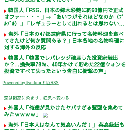
韓国人「PSG、日本の鈴木彩艶に約60億円で正式
オファー・・・」→「あいつがそれほどなのか（ﾌﾞ
ﾙﾌﾞﾙ）」「レギュラーとして出れるとは思わない...
海外「日本の47都道府県に行って名物料理を食べ
てきたけど何か質問ある？」日本各地の名物料理に
対する海外の反応
韓国人「韓国でレバレッジ破産した投資家続出
か？‥損失率78％、40年かけて貯めた22億ウォンを
投資ですべて失ったという告白に衝撃の声」
Powered by livedoor 相互RSS
恋は疑惑に染まり、狂気へ変わる
外国人「俺達が見かけたヤバすぎる髪型を集めて
みたｗｗｗｗ」
海外「日本人はなんて気高いんだ！」 英高級紙も