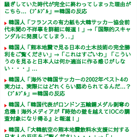
騒ぎしていた時代が完全に終わってしまった理由が
こちら…（ﾌﾞﾙﾌﾞﾙ」＝韓国の反応
韓国人「フランスの有力紙も大韓サッカー協会前
代未聞の不祥事を詳細に報道！」→「国際的スキャ
ンダルに発展してしまう‥」
韓国人「熊本地震で見る日本の土木技術の完全勝
利をご覧ください」→「これはすごいわ」「こうい
うのを見ると日本人は何か適当に作る感じがしな
い・・・」...
韓国人「海外で韓国サッカーの2002年ベスト4の
実力は、実際にはどれくらい認められてるんだ…？
（ﾌﾞﾙﾌﾞﾙ」＝韓国の反応
韓国人「韓国代表がロンドン五輪銅メダル剥奪の
危機！海外メディアが『時効の壁を越えてIOCの調
査対象になり得る』と報道！」
韓国人「大韓航空の熊本地震飲料水支援に対する
日本人の反応をご覧ください・・・」→「」