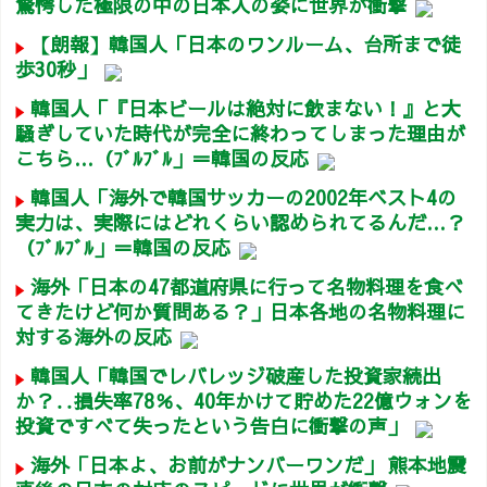
驚愕した極限の中の日本人の姿に世界が衝撃
【朗報】韓国人「日本のワンルーム、台所まで徒
歩30秒」
韓国人「『日本ビールは絶対に飲まない！』と大
騒ぎしていた時代が完全に終わってしまった理由が
こちら…（ﾌﾞﾙﾌﾞﾙ」＝韓国の反応
韓国人「海外で韓国サッカーの2002年ベスト4の
実力は、実際にはどれくらい認められてるんだ…？
（ﾌﾞﾙﾌﾞﾙ」＝韓国の反応
海外「日本の47都道府県に行って名物料理を食べ
てきたけど何か質問ある？」日本各地の名物料理に
対する海外の反応
韓国人「韓国でレバレッジ破産した投資家続出
か？‥損失率78％、40年かけて貯めた22億ウォンを
投資ですべて失ったという告白に衝撃の声」
海外「日本よ、お前がナンバーワンだ」 熊本地震