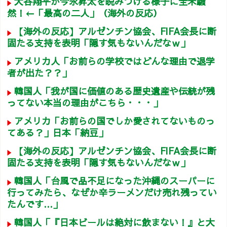
大谷翔平が今永昇太を睨みつける様子に全米騒
然！←「最高の二人」（海外の反応）
【海外の反応】アルゼンチン協会、FIFA会長に断
固たる支持を表明「隠す気もないんだなｗ」
アメリカ人「お前らの学校ではどんな理由で退学
者が出た？？」
韓国人「我が国に価値のある歴史遺産や伝統が残
ってない本当の理由がこちら・・・」
アメリカ「お前らの国でしか愛されてないものっ
てある？」日本「納豆」
【海外の反応】アルゼンチン協会、FIFA会長に断
固たる支持を表明「隠す気もないんだなｗ」
韓国人「台風で品不足になった沖縄のスーパーに
行ってみたら、なぜか辛ラーメンだけ売れ残ってい
たんです…」
韓国人「『日本ビールは絶対に飲まない！』と大