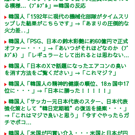
る模様…（ﾌﾞﾙﾌﾞﾙ」＝韓国の反応
韓国人「1592年に現代の機械化部隊がタイムスリ
ップした結果がこちらです」→「あまりの圧倒的な
火力差‥」
韓国人「PSG、日本の鈴木彩艶に約60億円で正式
オファー・・・」→「あいつがそれほどなのか（ﾌﾞ
ﾙﾌﾞﾙ）」「レギュラーとして出れるとは思わない...
韓国人「日本のXで話題になったエアコンの臭い
を消す方法をご覧ください」→「これマジ？」
韓国人「韓国人の精神的健康の順位、18ヵ国中17
位に・・・」→「日本に勝った！！！！！」
韓国人「サッカー元日本代表のスター、日本代表
強化策として“韓日定期戦”の復活を提案・・・」
→「これはマジで良いと思う」「今すぐやったらガ
チでボコ...
韓国人「米国が円買い介入・・・米国と日本が円