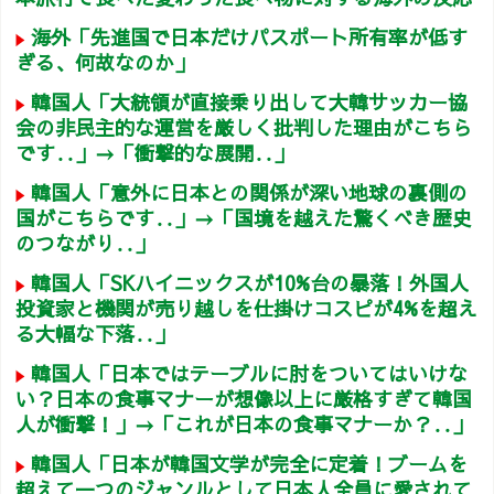
海外「先進国で日本だけパスポート所有率が低す
ぎる、何故なのか」
韓国人「大統領が直接乗り出して大韓サッカー協
会の非民主的な運営を厳しく批判した理由がこちら
です‥」→「衝撃的な展開‥」
韓国人「意外に日本との関係が深い地球の裏側の
国がこちらです‥」→「国境を越えた驚くべき歴史
のつながり‥」
韓国人「SKハイニックスが10%台の暴落！外国人
投資家と機関が売り越しを仕掛けコスピが4%を超え
る大幅な下落‥」
韓国人「日本ではテーブルに肘をついてはいけな
い？日本の食事マナーが想像以上に厳格すぎて韓国
人が衝撃！」→「これが日本の食事マナーか？‥」
韓国人「日本が韓国文学が完全に定着！ブームを
超えて一つのジャンルとして日本人全員に愛されて