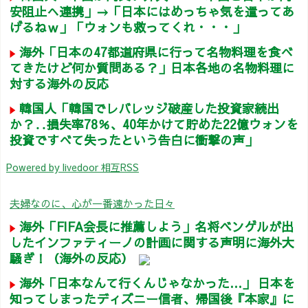
安阻止へ連携」→「日本にはめっちゃ気を遣ってあ
げるねｗ」「ウォンも救ってくれ・・・」
海外「日本の47都道府県に行って名物料理を食べ
てきたけど何か質問ある？」日本各地の名物料理に
対する海外の反応
韓国人「韓国でレバレッジ破産した投資家続出
か？‥損失率78％、40年かけて貯めた22億ウォンを
投資ですべて失ったという告白に衝撃の声」
Powered by livedoor 相互RSS
夫婦なのに、心が一番遠かった日々
海外「FIFA会長に推薦しよう」名将ベンゲルが出
したインファティーノの計画に関する声明に海外大
騒ぎ！（海外の反応）
海外「日本なんて行くんじゃなかった…」 日本を
知ってしまったディズニー信者、帰国後『本家』に