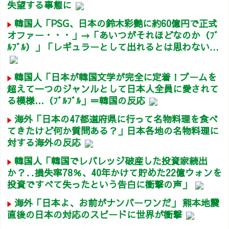
失望する事態に
韓国人「PSG、日本の鈴木彩艶に約60億円で正式
オファー・・・」→「あいつがそれほどなのか（ﾌﾞ
ﾙﾌﾞﾙ）」「レギュラーとして出れるとは思わない...
韓国人「日本が韓国文学が完全に定着！ブームを
超えて一つのジャンルとして日本人全員に愛されて
る模様…（ﾌﾞﾙﾌﾞﾙ」＝韓国の反応
海外「日本の47都道府県に行って名物料理を食べ
てきたけど何か質問ある？」日本各地の名物料理に
対する海外の反応
韓国人「韓国でレバレッジ破産した投資家続出
か？‥損失率78％、40年かけて貯めた22億ウォンを
投資ですべて失ったという告白に衝撃の声」
海外「日本よ、お前がナンバーワンだ」 熊本地震
直後の日本の対応のスピードに世界が衝撃