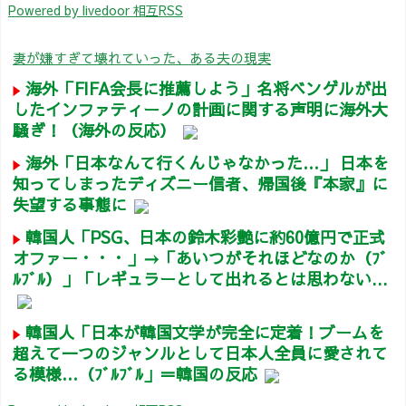
Powered by livedoor 相互RSS
妻が嫌すぎて壊れていった、ある夫の現実
海外「FIFA会長に推薦しよう」名将ベンゲルが出
したインファティーノの計画に関する声明に海外大
騒ぎ！（海外の反応）
海外「日本なんて行くんじゃなかった…」 日本を
知ってしまったディズニー信者、帰国後『本家』に
失望する事態に
韓国人「PSG、日本の鈴木彩艶に約60億円で正式
オファー・・・」→「あいつがそれほどなのか（ﾌﾞ
ﾙﾌﾞﾙ）」「レギュラーとして出れるとは思わない...
韓国人「日本が韓国文学が完全に定着！ブームを
超えて一つのジャンルとして日本人全員に愛されて
る模様…（ﾌﾞﾙﾌﾞﾙ」＝韓国の反応