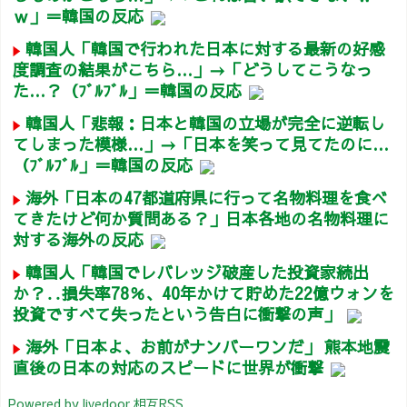
ｗ」＝韓国の反応
韓国人「韓国で行われた日本に対する最新の好感
度調査の結果がこちら…」→「どうしてこうなっ
た…？（ﾌﾞﾙﾌﾞﾙ」＝韓国の反応
韓国人「悲報：日本と韓国の立場が完全に逆転し
てしまった模様…」→「日本を笑って見てたのに…
（ﾌﾞﾙﾌﾞﾙ」＝韓国の反応
海外「日本の47都道府県に行って名物料理を食べ
てきたけど何か質問ある？」日本各地の名物料理に
対する海外の反応
韓国人「韓国でレバレッジ破産した投資家続出
か？‥損失率78％、40年かけて貯めた22億ウォンを
投資ですべて失ったという告白に衝撃の声」
海外「日本よ、お前がナンバーワンだ」 熊本地震
直後の日本の対応のスピードに世界が衝撃
Powered by livedoor 相互RSS