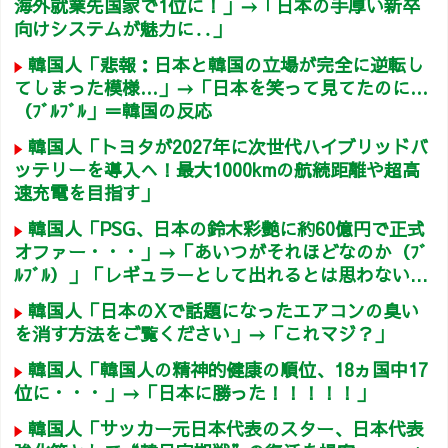
海外就業先国家で1位に！」→「日本の手厚い新卒
向けシステムが魅力に‥」
韓国人「悲報：日本と韓国の立場が完全に逆転し
てしまった模様…」→「日本を笑って見てたのに…
（ﾌﾞﾙﾌﾞﾙ」＝韓国の反応
韓国人「トヨタが2027年に次世代ハイブリッドバ
ッテリーを導入へ！最大1000kmの航続距離や超高
速充電を目指す」
韓国人「PSG、日本の鈴木彩艶に約60億円で正式
オファー・・・」→「あいつがそれほどなのか（ﾌﾞ
ﾙﾌﾞﾙ）」「レギュラーとして出れるとは思わない...
韓国人「日本のXで話題になったエアコンの臭い
を消す方法をご覧ください」→「これマジ？」
韓国人「韓国人の精神的健康の順位、18ヵ国中17
位に・・・」→「日本に勝った！！！！！」
韓国人「サッカー元日本代表のスター、日本代表