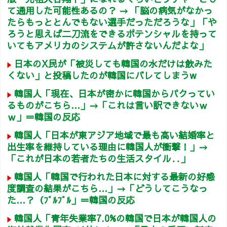
て通用した可能性あるの？ → 「脳の病気がなかっ
たらもっととんでもない選手だっただろうな」「や
ろうと思えば二刀流をできるポテンシャルを持って
いてもアメリカのシステムが許さないんだよな」
日本のX民が「被災しても韓国の水だけは飲みた
くない」と投稿したのが韓国にバレてしまうw
韓国人「現在、日本が密かに韓国からパクってい
るものがこちら…」→「これは言い訳できないｗ
ｗ」＝韓国の反応
韓国人「日本が東アジア地域で最も高い結婚率と
出生率を維持している理由に韓国人が衝撃！」→
「これが日本の若者たちの生活スタイル‥」
韓国人「韓国で行われた日本に対する最新の好感
度調査の結果がこちら…」→「どうしてこうなっ
た…？（ﾌﾞﾙﾌﾞﾙ」＝韓国の反応
韓国人「青年失業率7.0%の韓国で日本が韓国人の