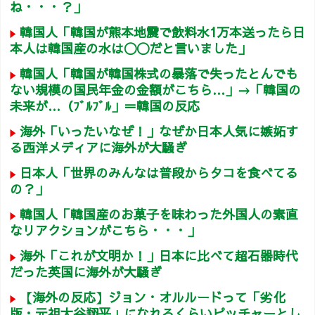
ね・・・？」
韓国人「韓国が熊本地震で飲料水1万本送ったら日
本人は韓国産の水は〇〇だと言いました」
韓国人「韓国が韓国株式の暴落で失ったとんでも
ない規模の国民年金の金額がこちら…」→「韓国の
未来が…（ﾌﾞﾙﾌﾞﾙ」＝韓国の反応
海外「いったいなぜ！」なぜか日本人気に嫉妬す
る西洋メディアに海外が大騒ぎ
日本人「世界のみんなは普段からタコを食べてる
の？」
韓国人「韓国産のお菓子を味わった外国人の素直
なリアクションがこちら・・・」
海外「これが文明か！」日本に比べて超石器時代
だった英国に海外が大騒ぎ
【海外の反応】ジョン・オルルードって「劣化
版・元祖大谷翔平」になれるくらいピッチャーとし