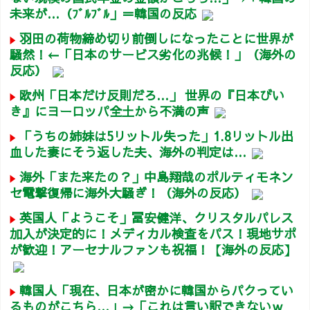
未来が…（ﾌﾞﾙﾌﾞﾙ」＝韓国の反応
羽田の荷物締め切り前倒しになったことに世界が
騒然！←「日本のサービス劣化の兆候！」（海外の
反応）
欧州「日本だけ反則だろ…」 世界の『日本びい
き』にヨーロッパ全土から不満の声
「うちの姉妹は5リットル失った」1.8リットル出
血した妻にそう返した夫、海外の判定は…
海外「また来たの？」中島翔哉のポルティモネン
セ電撃復帰に海外大騒ぎ！（海外の反応）
英国人「ようこそ」冨安健洋、クリスタルパレス
加入が決定的に！メディカル検査をパス！現地サポ
が歓迎！アーセナルファンも祝福！【海外の反応】
韓国人「現在、日本が密かに韓国からパクってい
るものがこちら…」→「これは言い訳できないｗ