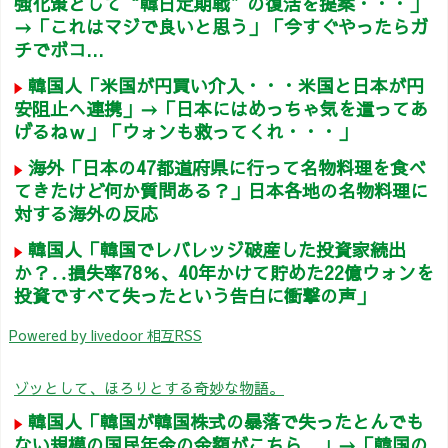
強化策として“韓日定期戦”の復活を提案・・・」
→「これはマジで良いと思う」「今すぐやったらガ
チでボコ...
韓国人「米国が円買い介入・・・米国と日本が円
安阻止へ連携」→「日本にはめっちゃ気を遣ってあ
げるねｗ」「ウォンも救ってくれ・・・」
海外「日本の47都道府県に行って名物料理を食べ
てきたけど何か質問ある？」日本各地の名物料理に
対する海外の反応
韓国人「韓国でレバレッジ破産した投資家続出
か？‥損失率78％、40年かけて貯めた22億ウォンを
投資ですべて失ったという告白に衝撃の声」
Powered by livedoor 相互RSS
ゾッとして、ほろりとする奇妙な物語。
韓国人「韓国が韓国株式の暴落で失ったとんでも
ない規模の国民年金の金額がこちら…」→「韓国の