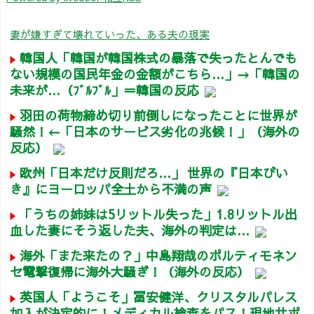
妻が嫌すぎて壊れていった、ある夫の現実
韓国人「韓国が韓国株式の暴落で失ったとんでも
ない規模の国民年金の金額がこちら…」→「韓国の
未来が…（ﾌﾞﾙﾌﾞﾙ」＝韓国の反応
羽田の荷物締め切り前倒しになったことに世界が
騒然！←「日本のサービス劣化の兆候！」（海外の
反応）
欧州「日本だけ反則だろ…」 世界の『日本びい
き』にヨーロッパ全土から不満の声
「うちの姉妹は5リットル失った」1.8リットル出
血した妻にそう返した夫、海外の判定は…
海外「また来たの？」中島翔哉のポルティモネン
セ電撃復帰に海外大騒ぎ！（海外の反応）
英国人「ようこそ」冨安健洋、クリスタルパレス
加入が決定的に！メディカル検査をパス！現地サポ