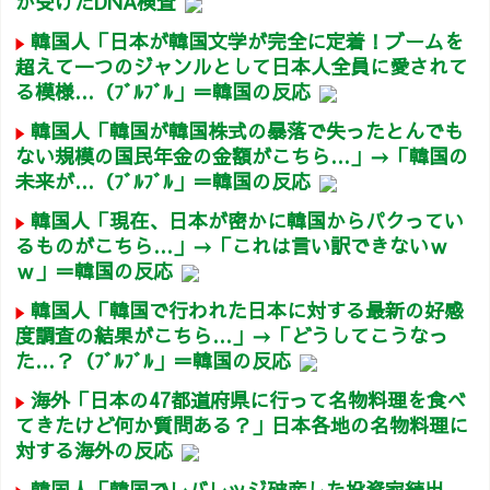
が受けたDNA検査
韓国人「日本が韓国文学が完全に定着！ブームを
超えて一つのジャンルとして日本人全員に愛されて
る模様…（ﾌﾞﾙﾌﾞﾙ」＝韓国の反応
韓国人「韓国が韓国株式の暴落で失ったとんでも
ない規模の国民年金の金額がこちら…」→「韓国の
未来が…（ﾌﾞﾙﾌﾞﾙ」＝韓国の反応
韓国人「現在、日本が密かに韓国からパクってい
るものがこちら…」→「これは言い訳できないｗ
ｗ」＝韓国の反応
韓国人「韓国で行われた日本に対する最新の好感
度調査の結果がこちら…」→「どうしてこうなっ
た…？（ﾌﾞﾙﾌﾞﾙ」＝韓国の反応
海外「日本の47都道府県に行って名物料理を食べ
てきたけど何か質問ある？」日本各地の名物料理に
対する海外の反応
韓国人「韓国でレバレッジ破産した投資家続出