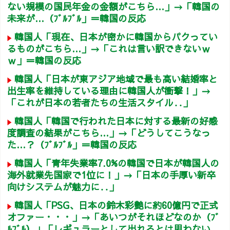
ない規模の国民年金の金額がこちら…」→「韓国の
未来が…（ﾌﾞﾙﾌﾞﾙ」＝韓国の反応
韓国人「現在、日本が密かに韓国からパクってい
るものがこちら…」→「これは言い訳できないｗ
ｗ」＝韓国の反応
韓国人「日本が東アジア地域で最も高い結婚率と
出生率を維持している理由に韓国人が衝撃！」→
「これが日本の若者たちの生活スタイル‥」
韓国人「韓国で行われた日本に対する最新の好感
度調査の結果がこちら…」→「どうしてこうなっ
た…？（ﾌﾞﾙﾌﾞﾙ」＝韓国の反応
韓国人「青年失業率7.0%の韓国で日本が韓国人の
海外就業先国家で1位に！」→「日本の手厚い新卒
向けシステムが魅力に‥」
韓国人「PSG、日本の鈴木彩艶に約60億円で正式
オファー・・・」→「あいつがそれほどなのか（ﾌﾞ
ﾙﾌﾞﾙ）」「レギュラーとして出れるとは思わない...