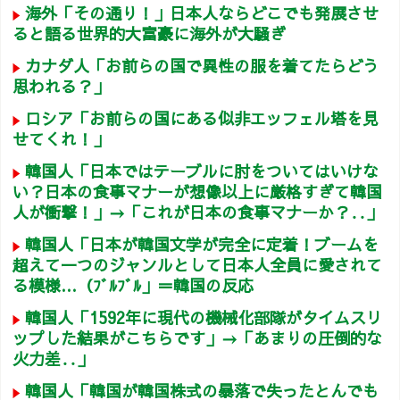
海外「その通り！」日本人ならどこでも発展させ
ると語る世界的大富豪に海外が大騒ぎ
カナダ人「お前らの国で異性の服を着てたらどう
思われる？」
ロシア「お前らの国にある似非エッフェル塔を見
せてくれ！」
韓国人「日本ではテーブルに肘をついてはいけな
い？日本の食事マナーが想像以上に厳格すぎて韓国
人が衝撃！」→「これが日本の食事マナーか？‥」
韓国人「日本が韓国文学が完全に定着！ブームを
超えて一つのジャンルとして日本人全員に愛されて
る模様…（ﾌﾞﾙﾌﾞﾙ」＝韓国の反応
韓国人「1592年に現代の機械化部隊がタイムスリ
ップした結果がこちらです」→「あまりの圧倒的な
火力差‥」
韓国人「韓国が韓国株式の暴落で失ったとんでも