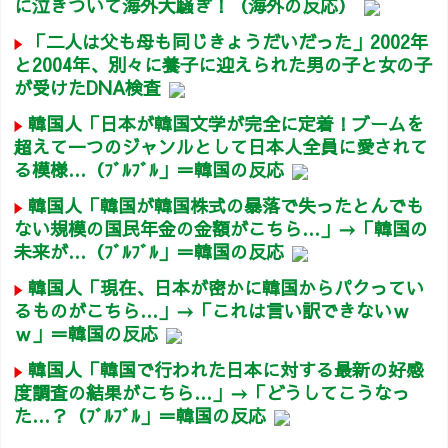
に泣きついて海外大騒ぎ！（海外の反応）
「二人は父も母も同じきょうだいだった」2002年
と2004年、別々に養子に迎えられた男の子と女の子
が受けたDNA検査
韓国人「日本が韓国文学が完全に定着！ブームを
超えて一つのジャンルとして日本人全員に愛されて
る模様…（ﾌﾞﾙﾌﾞﾙ」＝韓国の反応
韓国人「韓国が韓国株式の暴落で失ったとんでも
ない規模の国民年金の金額がこちら…」→「韓国の
未来が…（ﾌﾞﾙﾌﾞﾙ」＝韓国の反応
韓国人「現在、日本が密かに韓国からパクってい
るものがこちら…」→「これは言い訳できないｗ
ｗ」＝韓国の反応
韓国人「韓国で行われた日本に対する最新の好感
度調査の結果がこちら…」→「どうしてこうなっ
た…？（ﾌﾞﾙﾌﾞﾙ」＝韓国の反応