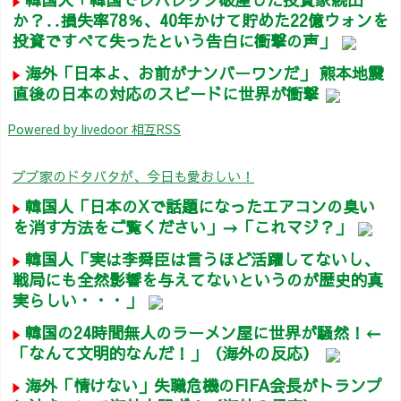
か？‥損失率78％、40年かけて貯めた22億ウォンを
投資ですべて失ったという告白に衝撃の声」
海外「日本よ、お前がナンバーワンだ」 熊本地震
直後の日本の対応のスピードに世界が衝撃
Powered by livedoor 相互RSS
ブブ家のドタバタが、今日も愛おしい！
韓国人「日本のXで話題になったエアコンの臭い
を消す方法をご覧ください」→「これマジ？」
韓国人「実は李舜臣は言うほど活躍してないし、
戦局にも全然影響を与えてないというのが歴史的真
実らしい・・・」
韓国の24時間無人のラーメン屋に世界が騒然！←
「なんて文明的なんだ！」（海外の反応）
海外「情けない」失職危機のFIFA会長がトランプ