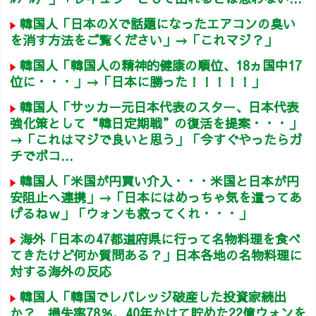
韓国人「日本のXで話題になったエアコンの臭い
を消す方法をご覧ください」→「これマジ？」
韓国人「韓国人の精神的健康の順位、18ヵ国中17
位に・・・」→「日本に勝った！！！！！」
韓国人「サッカー元日本代表のスター、日本代表
強化策として“韓日定期戦”の復活を提案・・・」
→「これはマジで良いと思う」「今すぐやったらガ
チでボコ...
韓国人「米国が円買い介入・・・米国と日本が円
安阻止へ連携」→「日本にはめっちゃ気を遣ってあ
げるねｗ」「ウォンも救ってくれ・・・」
海外「日本の47都道府県に行って名物料理を食べ
てきたけど何か質問ある？」日本各地の名物料理に
対する海外の反応
韓国人「韓国でレバレッジ破産した投資家続出
か？‥損失率78％、40年かけて貯めた22億ウォンを