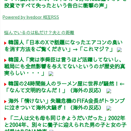
投資ですべて失ったという告白に衝撃の声」
Powered by livedoor 相互RSS
悩んでいるのは私だけ？夫との距離
韓国人「日本のXで話題になったエアコンの臭い
を消す方法をご覧ください」→「これマジ？」
韓国人「実は李舜臣は言うほど活躍してないし、
戦局にも全然影響を与えてないというのが歴史的真
実らしい・・・」
韓国の24時間無人のラーメン屋に世界が騒然！←
「なんて文明的なんだ！」（海外の反応）
海外「情けない」失職危機のFIFA会長がトランプ
に泣きついて海外大騒ぎ！（海外の反応）
「二人は父も母も同じきょうだいだった」2002年
と2004年、別々に養子に迎えられた男の子と女の子