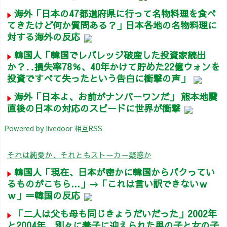
海外「日本の47都道府県に行って名物料理を食べ
てきたけど何か質問ある？」日本各地の名物料理に
対する海外の反応
韓国人「韓国でレバレッジ破産した投資家続出
か？‥損失率78％、40年かけて貯めた22億ウォンを
投資ですべて失ったという告白に衝撃の声」
海外「日本よ、お前がナンバーワンだ」 熊本地震
直後の日本の対応のスピードに世界が衝撃
Powered by livedoor 相互RSS
それは純愛か、それともストーカー疑惑か
韓国人「現在、日本が密かに韓国からパクってい
るものがこちら…」→「これは言い訳できないｗ
ｗ」＝韓国の反応
「二人は父も母も同じきょうだいだった」2002年
と2004年、別々に養子に迎えられた男の子と女の子