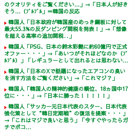
のクオリティをご覧ください…」→「日本人が好き
そう…（ﾌﾞﾙﾌﾞﾙ」＝韓国の反応
韓国人「日本政府が韓国産のめっき鋼板に対して
最大55.3%の反ダンピング関税を発表！」→「想像
を超える高率の追加関税‥」
韓国人「PSG、日本の鈴木彩艶に約60億円で正式
オファー・・・」→「あいつがそれほどなのか（ﾌﾞ
ﾙﾌﾞﾙ）」「レギュラーとして出れるとは思わない...
韓国人「日本のXで話題になったエアコンの臭い
を消す方法をご覧ください」→「これマジ？」
韓国人「韓国人の精神的健康の順位、18ヵ国中17
位に・・・」→「日本に勝った！！！！！」
韓国人「サッカー元日本代表のスター、日本代表
強化策として“韓日定期戦”の復活を提案・・・」
→「これはマジで良いと思う」「今すぐやったらガ
チでボコ...