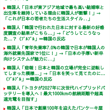
韓国人「日本が東アジア地域で最も高い結婚率と
出生率を維持している理由に韓国人が衝撃！」→
「これが日本の若者たちの生活スタイル‥」
韓国人「韓国で行われた日本に対する最新の好感
度調査の結果がこちら…」→「どうしてこうなっ
た…？（ﾌﾞﾙﾌﾞﾙ」＝韓国の反応
韓国人「青年失業率7.0%の韓国で日本が韓国人の
海外就業先国家で1位に！」→「日本の手厚い新卒
向けシステムが魅力に‥」
韓国人「悲報：日本と韓国の立場が完全に逆転し
てしまった模様…」→「日本を笑って見てたのに…
（ﾌﾞﾙﾌﾞﾙ」＝韓国の反応
韓国人「トヨタが2027年に次世代ハイブリッドバ
ッテリーを導入へ！最大1000kmの航続距離や超高
速充電を目指す」
韓国人「日本で創業100年を迎えたパンケーキ屋