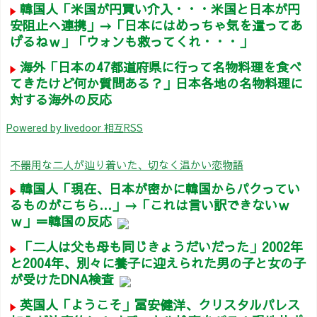
韓国人「米国が円買い介入・・・米国と日本が円
安阻止へ連携」→「日本にはめっちゃ気を遣ってあ
げるねｗ」「ウォンも救ってくれ・・・」
海外「日本の47都道府県に行って名物料理を食べ
てきたけど何か質問ある？」日本各地の名物料理に
対する海外の反応
Powered by livedoor 相互RSS
不器用な二人が辿り着いた、切なく温かい恋物語
韓国人「現在、日本が密かに韓国からパクってい
るものがこちら…」→「これは言い訳できないｗ
ｗ」＝韓国の反応
「二人は父も母も同じきょうだいだった」2002年
と2004年、別々に養子に迎えられた男の子と女の子
が受けたDNA検査
英国人「ようこそ」冨安健洋、クリスタルパレス