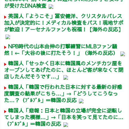
が受けたDNA検査
英国人「ようこそ」冨安健洋、クリスタルパレス
加入が決定的に！メディカル検査をパス！現地サポ
が歓迎！アーセナルファンも祝福！【海外の反応】
NPB時代の山本由伸の打撃練習にMLBファン騒
然！←「大谷の後に打たそう！」（海外の反応）
韓国人「せっかく日本に韓国風のメンチカツ屋を
オープンしてあげたのに、ほとんど客が来なくて閉
店したんだそうです…」
韓国人「韓国で行われた日本に対する最新の好感
度調査の結果がこちら…」→「どうしてこうなっ
た…？（ﾌﾞﾙﾌﾞﾙ」＝韓国の反応
韓国人「悲報：日本と韓国の立場が完全に逆転し
てしまった模様…」→「日本を笑って見てたのに…
（ﾌﾞﾙﾌﾞﾙ」＝韓国の反応