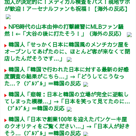
加入が決定的に！メディカル検査をパス！現地サポ
が歓迎！アーセナルファンも祝福！【海外の反応】
NPB時代の山本由伸の打撃練習にMLBファン騒
然！←「大谷の後に打たそう！」（海外の反応）
韓国人「せっかく日本に韓国風のメンチカツ屋を
オープンしてあげたのに、ほとんど客が来なくて閉
店したんだそうです…」
韓国人「韓国で行われた日本に対する最新の好感
度調査の結果がこちら…」→「どうしてこうなっ
た…？（ﾌﾞﾙﾌﾞﾙ」＝韓国の反応
韓国人「悲報：日本と韓国の立場が完全に逆転し
てしまった模様…」→「日本を笑って見てたのに…
（ﾌﾞﾙﾌﾞﾙ」＝韓国の反応
韓国人「日本で創業100年を迎えたパンケーキ屋
のクオリティをご覧ください…」→「日本人が好き
そう…（ﾌﾞﾙﾌﾞﾙ」＝韓国の反応