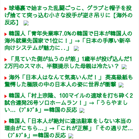
球場裏で始まった乱闘ごっこ、グラブと帽子を投
げ捨てて突っ込む小さな投手が逆さ吊りに【海外の
反応】
韓国人「青年失業率7.0%の韓国で日本が韓国人の
海外就業先国家で1位に！」→「日本の手厚い新卒
向けシステムが魅力に‥」
「見ていた側が払うのが筋」1歳半が投げ込んだ1
2万円のスマホ、半額提示した母親は冷たい？
海外「日本人はなんて気高いんだ！」 英高級紙も
驚愕した極限の中の日本人の姿に世界が衝撃
韓国人「村上宗隆、100マイルの速球を打ち砕く2
試合連発26号ソロホームラン！」→「うらやまし
い…（ﾌﾞﾙﾌﾞﾙ」＝韓国の反応
韓国人「日本人が絶対に違法駐車をしない本当の
理由がこちら…」→「これが正解」「その通りだ…
（ﾌﾞﾙﾌﾞﾙ」＝韓国の反応