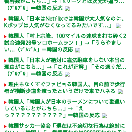
観客数がこちら…」→「Kリーグとは次元が違う…
（ﾌﾞﾙﾌﾞﾙ」＝韓国の反応
韓国人「日本はNetflixでは韓国が大人気なのに、
Kポップは人気がなくなってるみたいです…」
韓国人「村上宗隆、100マイルの速球を打ち砕く2
試合連発26号ソロホームラン！」→「うらやまし
い…（ﾌﾞﾙﾌﾞﾙ」＝韓国の反応
韓国人「日本人が絶対に違法駐車をしない本当の
理由がこちら…」→「これが正解」「その通りだ…
（ﾌﾞﾙﾌﾞﾙ」＝韓国の反応
理由もなくすぐファビョる韓国人、目の前で歩行
者が横断歩道を渡ったというだけで車でハネる
韓国人「韓国人が日本のラーメンについて勘違い
していることがこちら…」→「え
っ？？？？？？？？？？」＝韓国の反応
韓国サッカー協会「現在は不適切な行為は絶対に