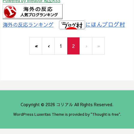
Powered by livedoor 相互RSS
にほんブログ村
海外の反応ランキング
«
‹
1
2
›
»
Copyright ©
2026
コリアル
All Rights Reserved.
WordPress Luxeritas Theme is provided by "
Thought is free
".