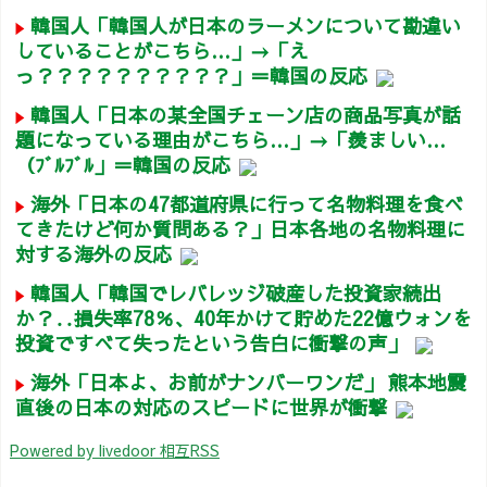
韓国人「韓国人が日本のラーメンについて勘違い
していることがこちら…」→「え
っ？？？？？？？？？？」＝韓国の反応
韓国人「日本の某全国チェーン店の商品写真が話
題になっている理由がこちら…」→「羨ましい…
（ﾌﾞﾙﾌﾞﾙ」＝韓国の反応
海外「日本の47都道府県に行って名物料理を食べ
てきたけど何か質問ある？」日本各地の名物料理に
対する海外の反応
韓国人「韓国でレバレッジ破産した投資家続出
か？‥損失率78％、40年かけて貯めた22億ウォンを
投資ですべて失ったという告白に衝撃の声」
海外「日本よ、お前がナンバーワンだ」 熊本地震
直後の日本の対応のスピードに世界が衝撃
Powered by livedoor 相互RSS