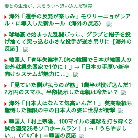
妻との生活が、夫をうつへ追い込んだ現実
海外「選手の反発が楽しみ」モウリーニョがレア
ル・に導入した新ルール（海外の反応）
球場裏で始まった乱闘ごっこ、グラブと帽子を投
げ捨てて突っ込む小さな投手が逆さ吊りに【海外の
反応】
韓国人「青年失業率7.0%の韓国で日本が韓国人の
海外就業先国家で1位に！」→「日本の手厚い新卒
向けシステムが魅力に‥」
「見ていた側が払うのが筋」1歳半が投げ込んだ1
2万円のスマホ、半額提示した母親は冷たい？
海外「日本人はなんて気高いんだ！」 英高級紙も
驚愕した極限の中の日本人の姿に世界が衝撃
韓国人「村上宗隆、100マイルの速球を打ち砕く2
試合連発26号ソロホームラン！」→「うらやまし
い…（ﾌﾞﾙﾌﾞﾙ」＝韓国の反応