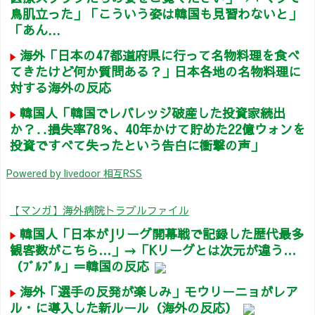
鳥肌立った」「こういう姿は韓国も見習わないと」
「あん...
海外「日本の47都道府県に行って名物料理を食べ
てきたけど何か質問ある？」日本各地の名物料理に
対する海外の反応
韓国人「韓国でレバレッジ破産した投資家続出
か？‥損失率78％、40年かけて貯めた22億ウォンを
投資ですべて失ったという告白に衝撃の声」
Powered by livedoor 相互RSS
【マンガ】海外病院トラブルファイル
韓国人「日本がJリーグ開幕戦で記録した歴代最多
観客数がこちら…」→「Kリーグとは次元が違う…
（ﾌﾞﾙﾌﾞﾙ」＝韓国の反応
海外「選手の反発が楽しみ」モウリーニョがレア
ル・に導入した新ルール（海外の反応）