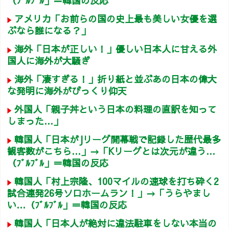
（ﾌﾞﾙﾌﾞﾙ」＝韓国の反応
アメリカ「お前らの国の史上最も美しい女優を選
ぶなら誰になる？」
海外「日本が正しい！」優しい日本人に甘える外
国人に海外が大騒ぎ
海外「凄すぎる！」折り紙と並ぶあの日本の偉大
な発明に海外がびっくり仰天
外国人「親子丼という日本の料理の直訳を知って
しまった…」
韓国人「日本がJリーグ開幕戦で記録した歴代最多
観客数がこちら…」→「Kリーグとは次元が違う…
（ﾌﾞﾙﾌﾞﾙ」＝韓国の反応
韓国人「村上宗隆、100マイルの速球を打ち砕く2
試合連発26号ソロホームラン！」→「うらやまし
い…（ﾌﾞﾙﾌﾞﾙ」＝韓国の反応
韓国人「日本人が絶対に違法駐車をしない本当の