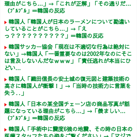
理由がこちら…」→「これが正解」「その通りだ…
（ﾌﾞﾙﾌﾞﾙ」＝韓国の反応
韓国人「韓国人が日本のラーメンについて勘違い
していることがこちら…」→「え
っ？？？？？？？？？？」＝韓国の反応
韓国サッカー協会「現在は不適切な行為は絶対に
ない」→韓国人「一番重要なのは2002年なのにそこ
は言及しないんだなｗｗｗ」「責任逃れが本当にひ
どい...
韓国人「織田信長の安土城の復元図と建築技術の
高さに韓国人が衝撃！」→「当時の技術力に言葉を
失う‥」
韓国人「日本の某全国チェーン店の商品写真が話
題になっている理由がこちら…」→「羨ましい…
（ﾌﾞﾙﾌﾞﾙ」＝韓国の反応
韓国人「手術中に震度6強の地震、その時の日本の
医療スタッフたちの姿をご覧ください」→「マジで