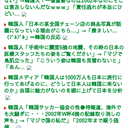
ない」→韓国人「一番重要なのは2002年なのにそこ
は言及しないんだなｗｗｗ」「責任逃れが本当にひ
どい...
韓国人「日本の某全国チェーン店の商品写真が話
題になっている理由がこちら…」→「羨ましい…
（ﾌﾞﾙﾌﾞﾙ」＝韓国の反応
韓国人「手術中に震度6強の地震、その時の日本の
医療スタッフたちの姿をご覧ください」→「マジで
鳥肌立った」「こういう姿は韓国も見習わないと」
「あん...
韓国メディア「韓国人は1000万人も日本に旅行に
行ってあげるのに、どうして日本人は韓国に来ない
のか」自国に魅力がないのを棚に上げて日本を分析
韓国人「韓国サッカー協会の性●待報道、海外で
も大騒ぎに・・・2002年W杯4強の記録取り消しの
声も」→「マジで国の恥だ」「2002年まで疑う価
値...