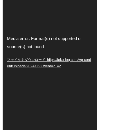
動
Media error: Format(s) not supported or
画
source(s) not found
プ
ファイルをダウンロード: https://toku-log.com/wp-cont
レ
ent/uploads/2024/06/2.webm?_=2
ー
ヤ
ー