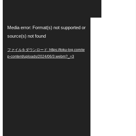
動
Media error: Format(s) not supported or
画
source(s) not found
プ
ファイルをダウンロード: https://toku-log.com/w
レ
p-content/uploads/2024/06/3.webm?_=3
ー
ヤ
ー