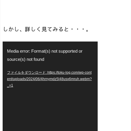
しかし、詳しく見てみると・・・。
動
Media error: Format(s) not supported or
画
source(s) not found
プ
ファイルをダウンロード: https://toku-log.com/wp-cont
レ
ent/uploads/2024/06/4hrnymdz5l48usx6mruh.webm?
_=1
ー
ヤ
ー