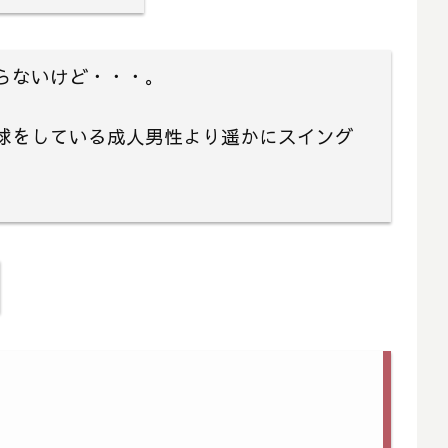
らないけど・・・。
球をしている成人男性より遥かにスイング
。