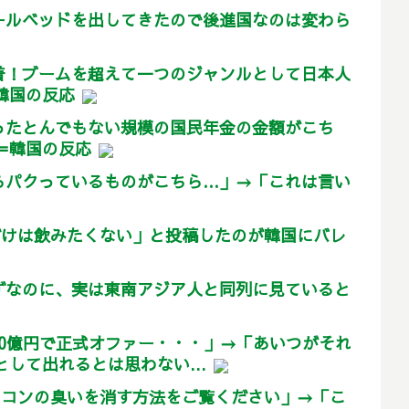
ールベッドを出してきたので後進国なのは変わら
着！ブームを超えて一つのジャンルとして日本人
＝韓国の反応
ったとんでもない規模の国民年金の金額がこち
」＝韓国の反応
らパクっているものがこちら…」→「これは言い
だけは飲みたくない」と投稿したのが韓国にバレ
ずなのに、実は東南アジア人と同列に見ていると
60億円で正式オファー・・・」→「あいつがそれ
として出れるとは思わない...
アコンの臭いを消す方法をご覧ください」→「こ