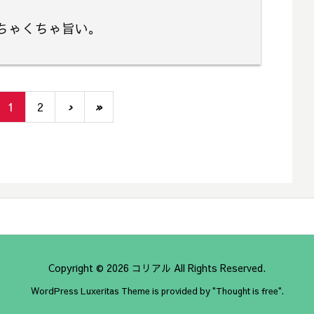
ちゃくちゃ旨い。
1
2
›
»
Copyright ©
2026
コリアル
All Rights Reserved.
WordPress Luxeritas Theme is provided by "
Thought is free
".