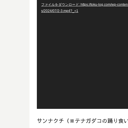
ファイルをダウンロード: https://toku-log.com/wp-content
レ
s/2024/07/2-3.mp4?_=1
ー
ヤ
ー
サンナクチ（※テナガダコの踊り食