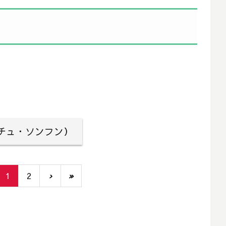
チュ・ソンフン）
1
2
›
»