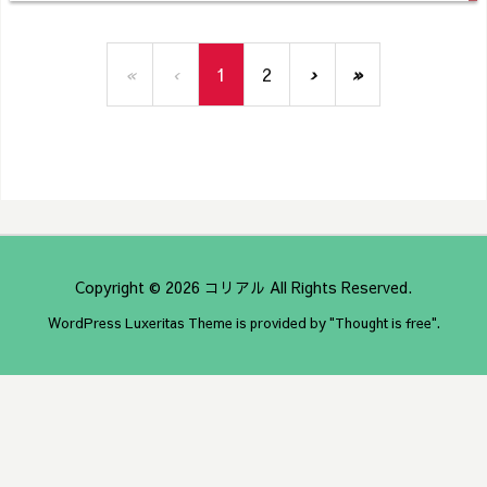
«
‹
1
2
›
»
Copyright ©
2026
コリアル
All Rights Reserved.
WordPress Luxeritas Theme is provided by "
Thought is free
".