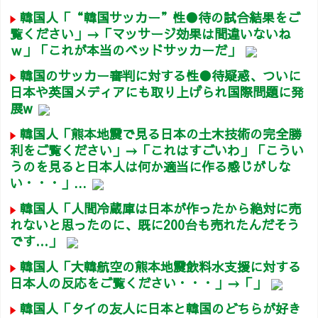
韓国人「“韓国サッカー”性●待の試合結果をご
覧ください」→「マッサージ効果は間違いないね
ｗ」「これが本当のベッドサッカーだ」
韓国のサッカー審判に対する性●待疑惑、ついに
日本や英国メディアにも取り上げられ国際問題に発
展w
韓国人「熊本地震で見る日本の土木技術の完全勝
利をご覧ください」→「これはすごいわ」「こうい
うのを見ると日本人は何か適当に作る感じがしな
い・・・」...
韓国人「人間冷蔵庫は日本が作ったから絶対に売
れないと思ったのに、既に200台も売れたんだそう
です…」
韓国人「大韓航空の熊本地震飲料水支援に対する
日本人の反応をご覧ください・・・」→「」
韓国人「タイの友人に日本と韓国のどちらが好き