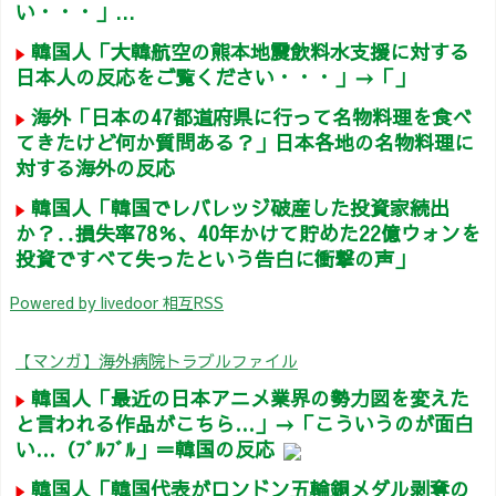
い・・・」...
韓国人「大韓航空の熊本地震飲料水支援に対する
日本人の反応をご覧ください・・・」→「」
海外「日本の47都道府県に行って名物料理を食べ
てきたけど何か質問ある？」日本各地の名物料理に
対する海外の反応
韓国人「韓国でレバレッジ破産した投資家続出
か？‥損失率78％、40年かけて貯めた22億ウォンを
投資ですべて失ったという告白に衝撃の声」
Powered by livedoor 相互RSS
【マンガ】海外病院トラブルファイル
韓国人「最近の日本アニメ業界の勢力図を変えた
と言われる作品がこちら…」→「こういうのが面白
い…（ﾌﾞﾙﾌﾞﾙ」＝韓国の反応
韓国人「韓国代表がロンドン五輪銅メダル剥奪の