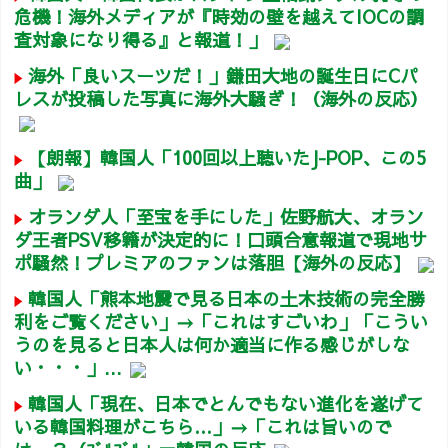
危機！海外メディアが『時効の壁を越えてIOCの調
査対象になり得る』と報道！」
海外「良いスーツだ！」鎌田大地の誕生日にCパ
レスが投稿した写真に海外大騒ぎ！（海外の反応）
【朗報】韓国人「100回以上聴いたJ-POP、この5
曲」
オランダ人「至宝を手にした」佐野航大、オラン
ダ王者PSV移籍が決定的に！口頭合意報道で現地サ
ポ騒然！プレミアのファンは落胆【海外の反応】
韓国人「熊本地震で見る日本の土木技術の完全勝
利をご覧ください」→「これはすごいわ」「こうい
うのを見ると日本人は何か適当に作る感じがしな
い・・・」...
韓国人「現在、日本でとんでもない進化を遂げて
いる韓国料理がこちら…」→「これは旨いので