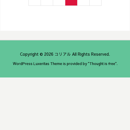
Copyright ©
2026
コリアル
All Rights Reserved.
WordPress Luxeritas Theme is provided by "
Thought is free
".