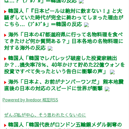
は…？（ﾌﾞﾙﾌﾞﾙ」＝韓国の反応
韓国人「『日本ビールは絶対に飲まない！』と大
騒ぎしていた時代が完全に終わってしまった理由が
こちら…（ﾌﾞﾙﾌﾞﾙ」＝韓国の反応
海外「日本の47都道府県に行って名物料理を食べ
てきたけど何か質問ある？」日本各地の名物料理に
対する海外の反応
韓国人「韓国でレバレッジ破産した投資家続出
か？‥損失率78％、40年かけて貯めた22億ウォンを
投資ですべて失ったという告白に衝撃の声」
海外「日本よ、お前がナンバーワンだ」 熊本地震
直後の日本の対応のスピードに世界が衝撃
Powered by livedoor 相互RSS
ぜんぶ私が中心、そう思われたくないのに
韓国人「韓国代表がロンドン五輪銅メダル剥奪の