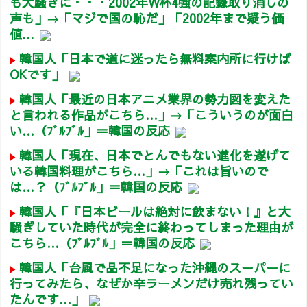
も大騒ぎに・・・2002年W杯4強の記録取り消しの
声も」→「マジで国の恥だ」「2002年まで疑う価
値...
韓国人「日本で道に迷ったら無料案内所に行けば
OKです」
韓国人「最近の日本アニメ業界の勢力図を変えた
と言われる作品がこちら…」→「こういうのが面白
い…（ﾌﾞﾙﾌﾞﾙ」＝韓国の反応
韓国人「現在、日本でとんでもない進化を遂げて
いる韓国料理がこちら…」→「これは旨いので
は…？（ﾌﾞﾙﾌﾞﾙ」＝韓国の反応
韓国人「『日本ビールは絶対に飲まない！』と大
騒ぎしていた時代が完全に終わってしまった理由が
こちら…（ﾌﾞﾙﾌﾞﾙ」＝韓国の反応
韓国人「台風で品不足になった沖縄のスーパーに
行ってみたら、なぜか辛ラーメンだけ売れ残ってい
たんです…」