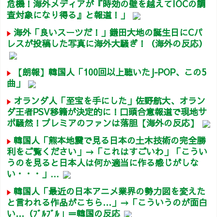
危機！海外メディアが『時効の壁を越えてIOCの調
査対象になり得る』と報道！」
海外「良いスーツだ！」鎌田大地の誕生日にCパ
レスが投稿した写真に海外大騒ぎ！（海外の反応）
【朗報】韓国人「100回以上聴いたJ-POP、この5
曲」
オランダ人「至宝を手にした」佐野航大、オラン
ダ王者PSV移籍が決定的に！口頭合意報道で現地サ
ポ騒然！プレミアのファンは落胆【海外の反応】
韓国人「熊本地震で見る日本の土木技術の完全勝
利をご覧ください」→「これはすごいわ」「こうい
うのを見ると日本人は何か適当に作る感じがしな
い・・・」...
韓国人「最近の日本アニメ業界の勢力図を変えた
と言われる作品がこちら…」→「こういうのが面白
い…（ﾌﾞﾙﾌﾞﾙ」＝韓国の反応