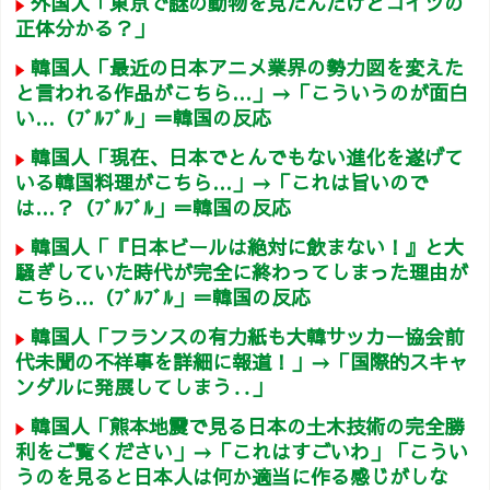
外国人「東京で謎の動物を見たんだけどコイツの
正体分かる？」
韓国人「最近の日本アニメ業界の勢力図を変えた
と言われる作品がこちら…」→「こういうのが面白
い…（ﾌﾞﾙﾌﾞﾙ」＝韓国の反応
韓国人「現在、日本でとんでもない進化を遂げて
いる韓国料理がこちら…」→「これは旨いので
は…？（ﾌﾞﾙﾌﾞﾙ」＝韓国の反応
韓国人「『日本ビールは絶対に飲まない！』と大
騒ぎしていた時代が完全に終わってしまった理由が
こちら…（ﾌﾞﾙﾌﾞﾙ」＝韓国の反応
韓国人「フランスの有力紙も大韓サッカー協会前
代未聞の不祥事を詳細に報道！」→「国際的スキャ
ンダルに発展してしまう‥」
韓国人「熊本地震で見る日本の土木技術の完全勝
利をご覧ください」→「これはすごいわ」「こうい
うのを見ると日本人は何か適当に作る感じがしな