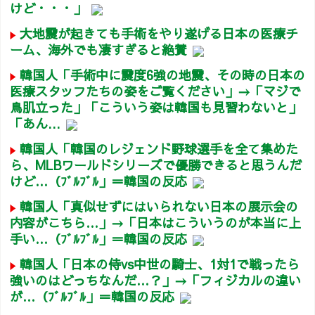
けど・・・」
大地震が起きても手術をやり遂げる日本の医療チ
ーム、海外でも凄すぎると絶賛
韓国人「手術中に震度6強の地震、その時の日本の
医療スタッフたちの姿をご覧ください」→「マジで
鳥肌立った」「こういう姿は韓国も見習わないと」
「あん...
韓国人「韓国のレジェンド野球選手を全て集めた
ら、MLBワールドシリーズで優勝できると思うんだ
けど…（ﾌﾞﾙﾌﾞﾙ」＝韓国の反応
韓国人「真似せずにはいられない日本の展示会の
内容がこちら…」→「日本はこういうのが本当に上
手い…（ﾌﾞﾙﾌﾞﾙ」＝韓国の反応
韓国人「日本の侍vs中世の騎士、1対1で戦ったら
強いのはどっちなんだ…？」→「フィジカルの違い
が…（ﾌﾞﾙﾌﾞﾙ」＝韓国の反応