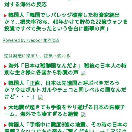
対する海外の反応
韓国人「韓国でレバレッジ破産した投資家続出
か？‥損失率78％、40年かけて貯めた22億ウォンを
投資ですべて失ったという告白に衝撃の声」
Powered by livedoor 相互RSS
恋は疑惑に染まり、狂気へ変わる
海外「日本は戦勝国なんだよ」 戦後の日本人の特
別な生き様に各国から称賛の声
韓国人「正直、日本は先進国と呼ぶべきだろう
か？今はポルトガルやチェコと同レベルの国なんだ
けど・・・」
大地震が起きても手術をやり遂げる日本の医療チ
ーム、海外でも凄すぎると絶賛
韓国人「手術中に震度6強の地震、その時の日本の
医療スタッフたちの姿をご覧ください」→「マジで