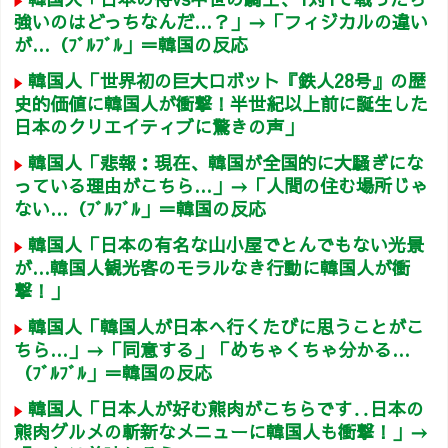
強いのはどっちなんだ…？」→「フィジカルの違い
が…（ﾌﾞﾙﾌﾞﾙ」＝韓国の反応
韓国人「世界初の巨大ロボット『鉄人28号』の歴
史的価値に韓国人が衝撃！半世紀以上前に誕生した
日本のクリエイティブに驚きの声」
韓国人「悲報：現在、韓国が全国的に大騒ぎにな
っている理由がこちら…」→「人間の住む場所じゃ
ない…（ﾌﾞﾙﾌﾞﾙ」＝韓国の反応
韓国人「日本の有名な山小屋でとんでもない光景
が…韓国人観光客のモラルなき行動に韓国人が衝
撃！」
韓国人「韓国人が日本へ行くたびに思うことがこ
ちら…」→「同意する」「めちゃくちゃ分かる…
（ﾌﾞﾙﾌﾞﾙ」＝韓国の反応
韓国人「日本人が好む熊肉がこちらです‥日本の
熊肉グルメの斬新なメニューに韓国人も衝撃！」→