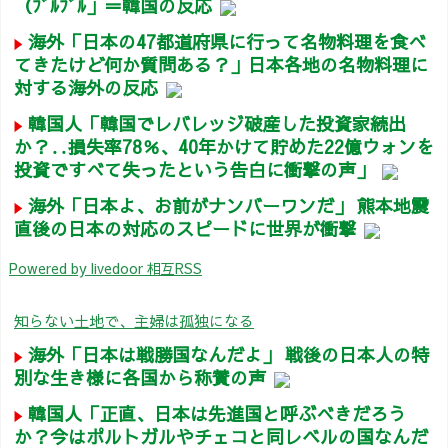
（ﾌﾞﾙﾌﾞﾙ」＝韓国の反応
海外「日本の47都道府県に行って名物料理を食べ
てきたけど何か質問ある？」日本各地の名物料理に
対する海外の反応
韓国人「韓国でレバレッジ破産した投資家続出
か？‥損失率78％、40年かけて貯めた22億ウォンを
投資ですべて失ったという告白に衝撃の声」
海外「日本よ、お前がナンバーワンだ」 熊本地震
直後の日本の対応のスピードに世界が衝撃
Powered by livedoor 相互RSS
知らない土地で、主婦は孤独になる
海外「日本は戦勝国なんだよ」 戦後の日本人の特
別な生き様に各国から称賛の声
韓国人「正直、日本は先進国と呼ぶべきだろう
か？今はポルトガルやチェコと同レベルの国なんだ