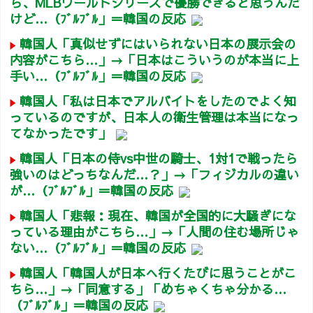
ら、MLBワールドシリーズで優勝できると思うんだ
けど…（ﾌﾞﾙﾌﾞﾙ」＝韓国の反応
韓国人「真似せずにはいられない日本の展示会の
内容がこちら…」→「日本はこういうのが本当に上
手い…（ﾌﾞﾙﾌﾞﾙ」＝韓国の反応
韓国人「私は日本でアルバイトをしたのでよく知
っているのですが、日本人の衛生管理は本当になっ
てなかったです」
韓国人「日本の侍vs中世の騎士、1対1で戦ったら
強いのはどっちなんだ…？」→「フィジカルの違い
が…（ﾌﾞﾙﾌﾞﾙ」＝韓国の反応
韓国人「悲報：現在、韓国が全国的に大騒ぎにな
っている理由がこちら…」→「人間の住む場所じゃ
ない…（ﾌﾞﾙﾌﾞﾙ」＝韓国の反応
韓国人「韓国人が日本へ行くたびに思うことがこ
ちら…」→「同意する」「めちゃくちゃ分かる…
（ﾌﾞﾙﾌﾞﾙ」＝韓国の反応