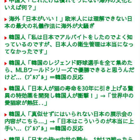
中国人「これだけは慣れそうにない海外の文化と
いえば何？」
海外「日本がいい！」欧米人には理解できない日
本の最大の礼儀作法に海外が大騒ぎ
韓国人「私は日本でアルバイトをしたのでよく知
っているのですが、日本人の衛生管理は本当になっ
てなかったです」
韓国人「韓国のレジェンド野球選手を全て集めた
ら、MLBワールドシリーズで優勝できると思うんだ
けど…（ﾌﾞﾙﾌﾞﾙ」＝韓国の反応
韓国人「日本人が猫の寿命を30年に引き上げる驚
異の特効薬を開発し韓国人が衝撃！」→「世界中の
愛猫家が熱狂‥」
韓国人「真似せずにはいられない日本の展示会の
内容がこちら…」→「日本はこういうのが本当に上
手い…（ﾌﾞﾙﾌﾞﾙ」＝韓国の反応
韓国人「日本の侍vs中世の騎士、1対1で戦ったら