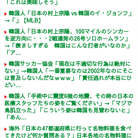
「これは美味しそう」
韓国人「日本の村上宗隆 vs 韓国のイ・ジョンフ」
→「」【MLB】
韓国人「日本の村上宗隆、100マイルのシンカー
を逆方向に・・・2戦連発の26号ソロホームラン」
→「羨ましすぎる 韓国はこんな打者がいなのか」
「ア...
韓国サッカー協会「現在は不適切な行為は絶対に
ない」→韓国人「一番重要なのは2002年なのにそこ
は言及しないんだなｗｗｗ」「責任逃れが本当にひ
どい...
韓国人「手術中に震度6強の地震、その時の日本の
医療スタッフたちの姿をご覧ください」→「マジで
鳥肌立った」「こういう姿は韓国も見習わないと」
「あん...
海外「日本の47都道府県に行って名物料理を食べ
てきたけど何か質問ある？」日本各地の名物料理に