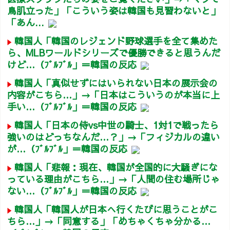
鳥肌立った」「こういう姿は韓国も見習わないと」
「あん...
韓国人「韓国のレジェンド野球選手を全て集めた
ら、MLBワールドシリーズで優勝できると思うんだ
けど…（ﾌﾞﾙﾌﾞﾙ」＝韓国の反応
韓国人「真似せずにはいられない日本の展示会の
内容がこちら…」→「日本はこういうのが本当に上
手い…（ﾌﾞﾙﾌﾞﾙ」＝韓国の反応
韓国人「日本の侍vs中世の騎士、1対1で戦ったら
強いのはどっちなんだ…？」→「フィジカルの違い
が…（ﾌﾞﾙﾌﾞﾙ」＝韓国の反応
韓国人「悲報：現在、韓国が全国的に大騒ぎにな
っている理由がこちら…」→「人間の住む場所じゃ
ない…（ﾌﾞﾙﾌﾞﾙ」＝韓国の反応
韓国人「韓国人が日本へ行くたびに思うことがこ
ちら…」→「同意する」「めちゃくちゃ分かる…