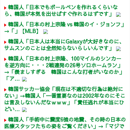
韓国人「日本でもボールペンを作れるくらいな
ら、韓国が本気を出せばすぐ作れるはずです」
韓国人「日本の村上宗隆 vs 韓国のイ・ジョンフ」
→「」【MLB】
韓国人「日本人は本当にGalaxyが大好きなのに、
サムスンのことは全然知らないらしいんです」
韓国人「日本の村上宗隆、100マイルのシンカー
を逆方向に・・・2戦連発の26号ソロホームラン」
→「羨ましすぎる 韓国はこんな打者がいなのか」
「ア...
韓国サッカー協会「現在は不適切な行為は絶対に
ない」→韓国人「一番重要なのは2002年なのにそこ
は言及しないんだなｗｗｗ」「責任逃れが本当にひ
どい...
韓国人「手術中に震度6強の地震、その時の日本の
医療スタッフたちの姿をご覧ください」→「マジで