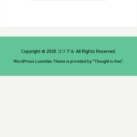
Copyright ©
2026
コリアル
All Rights Reserved.
WordPress Luxeritas Theme is provided by "
Thought is free
".