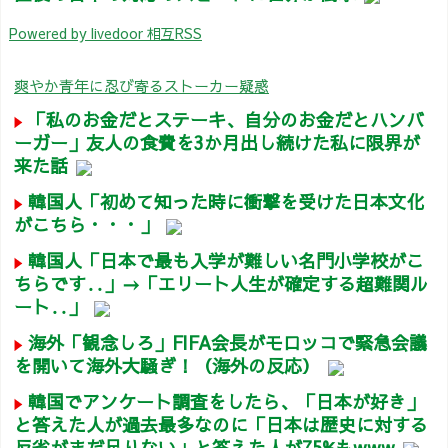
Powered by livedoor 相互RSS
爽やか青年に忍び寄るストーカー疑惑
「私のお金だとステーキ、自分のお金だとハンバ
ーガー」友人の食費を3か月出し続けた私に限界が
来た話
韓国人「初めて知った時に衝撃を受けた日本文化
がこちら・・・」
韓国人「日本で最も入学が難しい名門小学校がこ
ちらです‥」→「エリート人生が確定する超難関ル
ート‥」
海外「観念しろ」FIFA会長がモロッコで緊急会議
を開いて海外大騒ぎ！（海外の反応）
韓国でアンケート調査をしたら、「日本が好き」
と答えた人が過去最多なのに「日本は歴史に対する
反省がまだ足りない」と答えた人が75%もwww