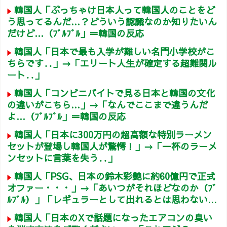
韓国人「ぶっちゃけ日本人って韓国人のことをど
う思ってるんだ…？どういう認識なのか知りたいん
だけど…（ﾌﾞﾙﾌﾞﾙ」＝韓国の反応
韓国人「日本で最も入学が難しい名門小学校がこ
ちらです‥」→「エリート人生が確定する超難関ル
ート‥」
韓国人「コンビニバイトで見る日本と韓国の文化
の違いがこちら…」→「なんでここまで違うんだ
よ…（ﾌﾞﾙﾌﾞﾙ」＝韓国の反応
韓国人「日本に300万円の超高額な特別ラーメン
セットが登場し韓国人が驚愕！」→「一杯のラーメ
ンセットに言葉を失う‥」
韓国人「PSG、日本の鈴木彩艶に約60億円で正式
オファー・・・」→「あいつがそれほどなのか（ﾌﾞ
ﾙﾌﾞﾙ）」「レギュラーとして出れるとは思わない...
韓国人「日本のXで話題になったエアコンの臭い