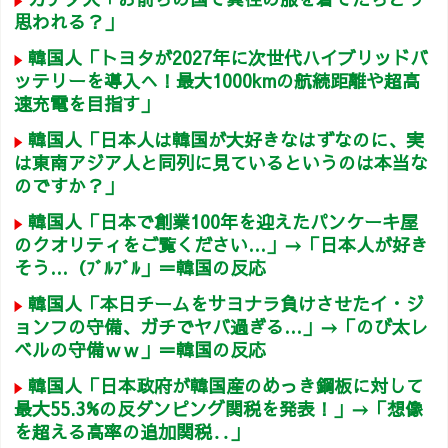
思われる？」
韓国人「トヨタが2027年に次世代ハイブリッドバ
ッテリーを導入へ！最大1000kmの航続距離や超高
速充電を目指す」
韓国人「日本人は韓国が大好きなはずなのに、実
は東南アジア人と同列に見ているというのは本当な
のですか？」
韓国人「日本で創業100年を迎えたパンケーキ屋
のクオリティをご覧ください…」→「日本人が好き
そう…（ﾌﾞﾙﾌﾞﾙ」＝韓国の反応
韓国人「本日チームをサヨナラ負けさせたイ・ジ
ョンフの守備、ガチでヤバ過ぎる…」→「のび太レ
ベルの守備ｗｗ」＝韓国の反応
韓国人「日本政府が韓国産のめっき鋼板に対して
最大55.3%の反ダンピング関税を発表！」→「想像
を超える高率の追加関税‥」