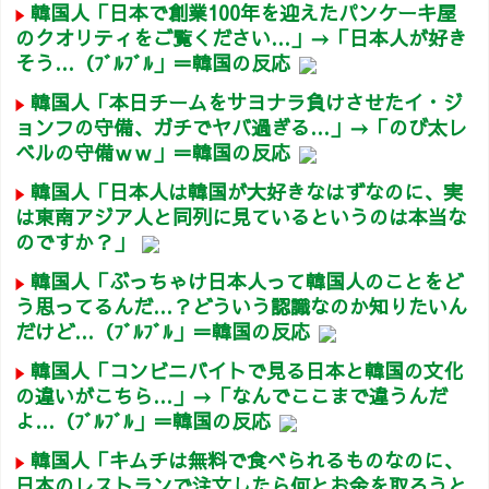
韓国人「日本で創業100年を迎えたパンケーキ屋
のクオリティをご覧ください…」→「日本人が好き
そう…（ﾌﾞﾙﾌﾞﾙ」＝韓国の反応
韓国人「本日チームをサヨナラ負けさせたイ・ジ
ョンフの守備、ガチでヤバ過ぎる…」→「のび太レ
ベルの守備ｗｗ」＝韓国の反応
韓国人「日本人は韓国が大好きなはずなのに、実
は東南アジア人と同列に見ているというのは本当な
のですか？」
韓国人「ぶっちゃけ日本人って韓国人のことをど
う思ってるんだ…？どういう認識なのか知りたいん
だけど…（ﾌﾞﾙﾌﾞﾙ」＝韓国の反応
韓国人「コンビニバイトで見る日本と韓国の文化
の違いがこちら…」→「なんでここまで違うんだ
よ…（ﾌﾞﾙﾌﾞﾙ」＝韓国の反応
韓国人「キムチは無料で食べられるものなのに、
日本のレストランで注文したら何とお金を取ろうと