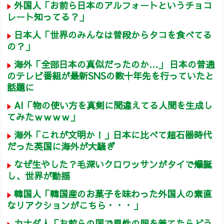
外国人「お前ら日本のアルフォートというチョコ
レート知ってる？」
日本人「世界のみんなは普段からタコを食べてる
の？」
海外「全部日本の真似だったのか…」 日本の普通
のテレビ番組が最新SNSの数十年先を行っていたと
話題に
AI「物の使い方を真剣に間違えてる人間を生成し
てみたｗｗｗｗ」
海外「これが文明か！」日本に比べて超石器時代
だった英国に海外が大騒ぎ
なぜ生やした？毛深いクロワッサンがタイで爆誕
し、世界が動揺
韓国人「韓国産のお菓子を味わった外国人の素直
なリアクションがこちら・・・」
カナダ人「お前らの国で異性の服を着てたらどう