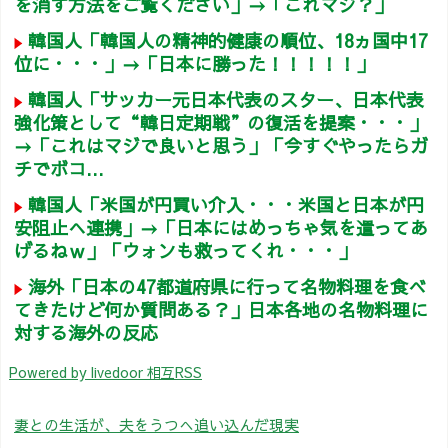
を消す方法をご覧ください」→「これマジ？」
韓国人「韓国人の精神的健康の順位、18ヵ国中17
位に・・・」→「日本に勝った！！！！！」
韓国人「サッカー元日本代表のスター、日本代表
強化策として“韓日定期戦”の復活を提案・・・」
→「これはマジで良いと思う」「今すぐやったらガ
チでボコ...
韓国人「米国が円買い介入・・・米国と日本が円
安阻止へ連携」→「日本にはめっちゃ気を遣ってあ
げるねｗ」「ウォンも救ってくれ・・・」
海外「日本の47都道府県に行って名物料理を食べ
てきたけど何か質問ある？」日本各地の名物料理に
対する海外の反応
Powered by livedoor 相互RSS
妻との生活が、夫をうつへ追い込んだ現実