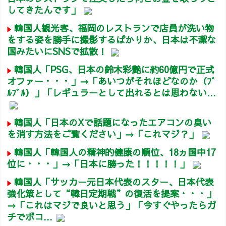
してきたんです」
韓国人観光客、福岡のレストランで店員が洗い物
をする姿を勝手に撮影するばかりか、日本は不潔な
国みたいにSNSで拡散！
韓国人「PSG、日本の鈴木彩艶に約60億円で正式
オファー・・・」→「あいつがそれほどなのか（ﾌﾞ
ﾙﾌﾞﾙ）」「レギュラーとして出れるとは思わない...
韓国人「日本のXで話題になったエアコンの臭い
を消す方法をご覧ください」→「これマジ？」
韓国人「韓国人の精神的健康の順位、18ヵ国中17
位に・・・」→「日本に勝った！！！！！」
韓国人「サッカー元日本代表のスター、日本代表
強化策として“韓日定期戦”の復活を提案・・・」
→「これはマジで良いと思う」「今すぐやったらガ
チでボコ...