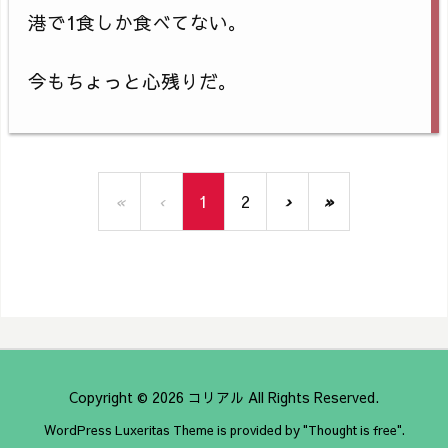
港で1食しか食べてない。
今もちょっと心残りだ。
«
‹
1
2
›
»
Copyright ©
2026
コリアル
All Rights Reserved.
WordPress Luxeritas Theme is provided by "
Thought is free
".