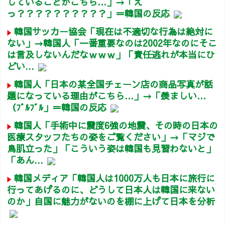
していることがこちら…」→「え
っ？？？？？？？？？？」＝韓国の反応
韓国サッカー協会「現在は不適切な行為は絶対に
ない」→韓国人「一番重要なのは2002年なのにそこ
は言及しないんだなｗｗｗ」「責任逃れが本当にひ
どい...
韓国人「日本の某全国チェーン店の商品写真が話
題になっている理由がこちら…」→「羨ましい…
（ﾌﾞﾙﾌﾞﾙ」＝韓国の反応
韓国人「手術中に震度6強の地震、その時の日本の
医療スタッフたちの姿をご覧ください」→「マジで
鳥肌立った」「こういう姿は韓国も見習わないと」
「あん...
韓国メディア「韓国人は1000万人も日本に旅行に
行ってあげるのに、どうして日本人は韓国に来ない
のか」自国に魅力がないのを棚に上げて日本を分析