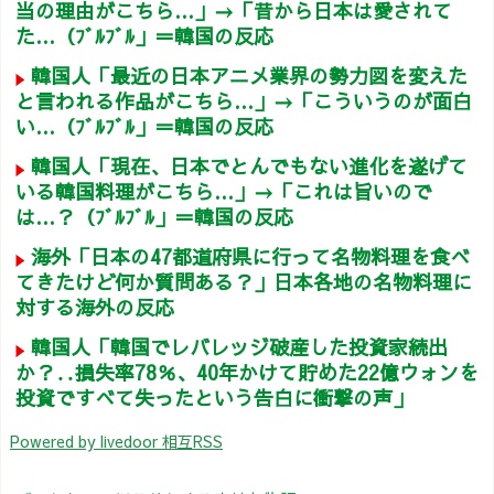
当の理由がこちら…」→「昔から日本は愛されて
た…（ﾌﾞﾙﾌﾞﾙ」＝韓国の反応
韓国人「最近の日本アニメ業界の勢力図を変えた
と言われる作品がこちら…」→「こういうのが面白
い…（ﾌﾞﾙﾌﾞﾙ」＝韓国の反応
韓国人「現在、日本でとんでもない進化を遂げて
いる韓国料理がこちら…」→「これは旨いので
は…？（ﾌﾞﾙﾌﾞﾙ」＝韓国の反応
海外「日本の47都道府県に行って名物料理を食べ
てきたけど何か質問ある？」日本各地の名物料理に
対する海外の反応
韓国人「韓国でレバレッジ破産した投資家続出
か？‥損失率78％、40年かけて貯めた22億ウォンを
投資ですべて失ったという告白に衝撃の声」
Powered by livedoor 相互RSS