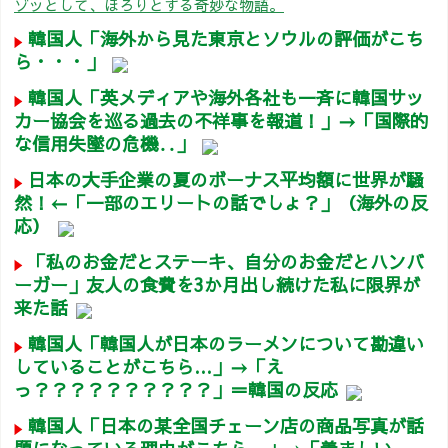
ゾッとして、ほろりとする奇妙な物語。
韓国人「海外から見た東京とソウルの評価がこち
ら・・・」
韓国人「英メディアや海外各社も一斉に韓国サッ
カー協会を巡る過去の不祥事を報道！」→「国際的
な信用失墜の危機‥」
日本の大手企業の夏のボーナス平均額に世界が騒
然！←「一部のエリートの話でしょ？」（海外の反
応）
「私のお金だとステーキ、自分のお金だとハンバ
ーガー」友人の食費を3か月出し続けた私に限界が
来た話
韓国人「韓国人が日本のラーメンについて勘違い
していることがこちら…」→「え
っ？？？？？？？？？？」＝韓国の反応
韓国人「日本の某全国チェーン店の商品写真が話