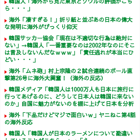
韓国人「海外から見た東京とソウルの評価がこち
ら・・・」
海外「凄すぎる！」折り紙と並ぶあの日本の偉大
な発明に海外がびっくり仰天
韓国サッカー協会「現在は不適切な行為は絶対に
ない」→韓国人「一番重要なのは2002年なのにそこ
は言及しないんだなｗｗｗ」「責任逃れが本当にひ
どい・・・」
海外「ムネ砲」村上宗隆の２試合連続のポール直
撃第26号に海外大興奮！（海外の反応）
韓国メディア「韓国人は1000万人も日本に旅行に
行ってあげるのに、どうして日本人は韓国に来ない
のか」自国に魅力がないのを棚に上げて日本を分析
海外「下品だけどマジで面白いｗ」ヤニねこ第4話
の海外反応
韓国人「韓国人が日本のラーメンについて勘違い