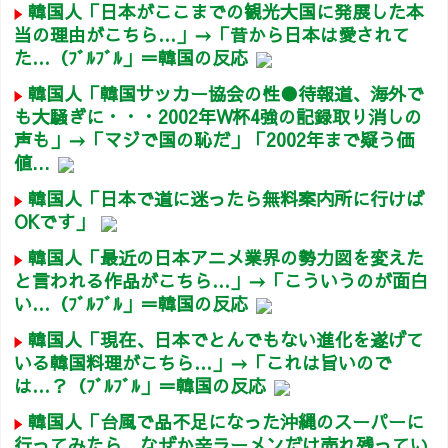
韓国人「日本がここまでの観光大国に発展した本
当の理由がこちら…」→「昔から日本は愛されて
た…（ﾌﾞﾙﾌﾞﾙ」＝韓国の反応
韓国人「韓国サッカー協会の性●待報道、海外で
も大騒ぎに・・・2002年W杯4強の記録取り消しの
声も」→「マジで国の恥だ」「2002年まで疑う価
値...
韓国人「日本で道に迷ったら無料案内所に行けば
OKです」
韓国人「最近の日本アニメ業界の勢力図を変えた
と言われる作品がこちら…」→「こういうのが面白
い…（ﾌﾞﾙﾌﾞﾙ」＝韓国の反応
韓国人「現在、日本でとんでもない進化を遂げて
いる韓国料理がこちら…」→「これは旨いので
は…？（ﾌﾞﾙﾌﾞﾙ」＝韓国の反応
韓国人「台風で品不足になった沖縄のスーパーに
行ってみたら、なぜか辛ラーメンだけ売れ残ってい