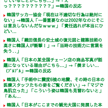
していることがこちら…」→「え
っ？？？？？？？？？？」＝韓国の反応
韓国サッカー協会「現在は不適切な行為は絶対に
ない」→韓国人「一番重要なのは2002年なのにそこ
は言及しないんだなｗｗｗ」「責任逃れが本当にひ
どい...
韓国人「織田信長の安土城の復元図と建築技術の
高さに韓国人が衝撃！」→「当時の技術力に言葉を
失う‥」
韓国人「日本の某全国チェーン店の商品写真が話
題になっている理由がこちら…」→「羨ましい…
（ﾌﾞﾙﾌﾞﾙ」＝韓国の反応
韓国人「手術中に震度6強の地震、その時の日本の
医療スタッフたちの姿をご覧ください」→「マジで
鳥肌立った」「こういう姿は韓国も見習わないと」
「あん...
韓国人「日本がここまでの観光大国に発展した本