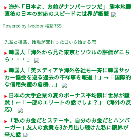
海外「日本よ、お前がナンバーワンだ」 熊本地震
直後の日本の対応のスピードに世界が衝撃
Powered by livedoor 相互RSS
先輩と後輩、距離が変わった日から始まる恋
韓国人「海外から見た東京とソウルの評価がこち
ら・・・」
韓国人「英メディアや海外各社も一斉に韓国サッ
カー協会を巡る過去の不祥事を報道！」→「国際的
な信用失墜の危機‥」
日本の大手企業の夏のボーナス平均額に世界が騒
然！←「一部のエリートの話でしょ？」（海外の反
応）
「私のお金だとステーキ、自分のお金だとハンバ
ーガー」友人の食費を3か月出し続けた私に限界が
来た話