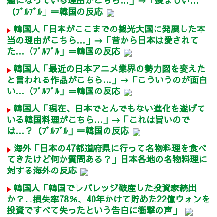
題になっている理由がこちら…」→「羨ましい…
（ﾌﾞﾙﾌﾞﾙ」＝韓国の反応
韓国人「日本がここまでの観光大国に発展した本
当の理由がこちら…」→「昔から日本は愛されて
た…（ﾌﾞﾙﾌﾞﾙ」＝韓国の反応
韓国人「最近の日本アニメ業界の勢力図を変えた
と言われる作品がこちら…」→「こういうのが面白
い…（ﾌﾞﾙﾌﾞﾙ」＝韓国の反応
韓国人「現在、日本でとんでもない進化を遂げて
いる韓国料理がこちら…」→「これは旨いので
は…？（ﾌﾞﾙﾌﾞﾙ」＝韓国の反応
海外「日本の47都道府県に行って名物料理を食べ
てきたけど何か質問ある？」日本各地の名物料理に
対する海外の反応
韓国人「韓国でレバレッジ破産した投資家続出
か？‥損失率78％、40年かけて貯めた22億ウォンを
投資ですべて失ったという告白に衝撃の声」