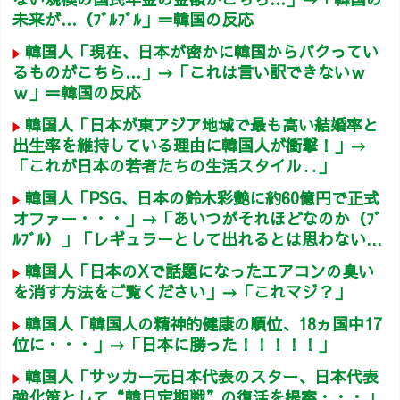
未来が…（ﾌﾞﾙﾌﾞﾙ」＝韓国の反応
韓国人「現在、日本が密かに韓国からパクってい
るものがこちら…」→「これは言い訳できないｗ
ｗ」＝韓国の反応
韓国人「日本が東アジア地域で最も高い結婚率と
出生率を維持している理由に韓国人が衝撃！」→
「これが日本の若者たちの生活スタイル‥」
韓国人「PSG、日本の鈴木彩艶に約60億円で正式
オファー・・・」→「あいつがそれほどなのか（ﾌﾞ
ﾙﾌﾞﾙ）」「レギュラーとして出れるとは思わない...
韓国人「日本のXで話題になったエアコンの臭い
を消す方法をご覧ください」→「これマジ？」
韓国人「韓国人の精神的健康の順位、18ヵ国中17
位に・・・」→「日本に勝った！！！！！」
韓国人「サッカー元日本代表のスター、日本代表
強化策として“韓日定期戦”の復活を提案・・・」