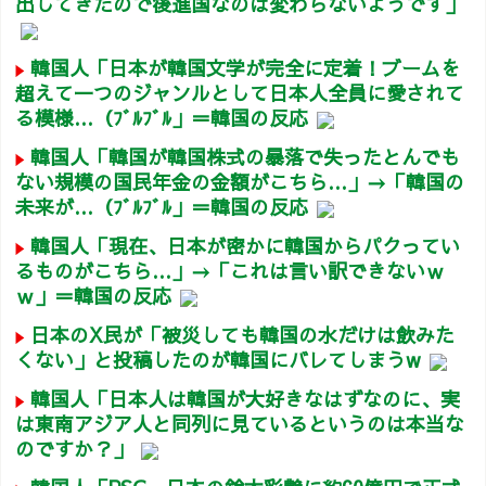
出してきたので後進国なのは変わらないようです」
韓国人「日本が韓国文学が完全に定着！ブームを
超えて一つのジャンルとして日本人全員に愛されて
る模様…（ﾌﾞﾙﾌﾞﾙ」＝韓国の反応
韓国人「韓国が韓国株式の暴落で失ったとんでも
ない規模の国民年金の金額がこちら…」→「韓国の
未来が…（ﾌﾞﾙﾌﾞﾙ」＝韓国の反応
韓国人「現在、日本が密かに韓国からパクってい
るものがこちら…」→「これは言い訳できないｗ
ｗ」＝韓国の反応
日本のX民が「被災しても韓国の水だけは飲みた
くない」と投稿したのが韓国にバレてしまうw
韓国人「日本人は韓国が大好きなはずなのに、実
は東南アジア人と同列に見ているというのは本当な
のですか？」