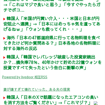
→「これはマジで良いと思う」「今すぐやったらガ
チでボコ...
韓国人「米国が円買い介入・・・米国と日本が円
安阻止へ連携」→「日本にはめっちゃ気を遣ってあ
げるねｗ」「ウォンも救ってくれ・・・」
海外「日本の47都道府県に行って名物料理を食べ
てきたけど何か質問ある？」日本各地の名物料理に
対する海外の反応
韓国人「韓国でレバレッジ破産した投資家続出
か？‥損失率78％、40年かけて貯めた22億ウォンを
投資ですべて失ったという告白に衝撃の声」
Powered by livedoor 相互RSS
妻が嫌すぎて壊れていった、ある夫の現実
韓国人「日本のXで話題になったエアコンの臭い
を消す方法をご覧ください」→「これマジ？」