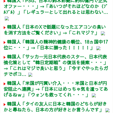
韓国人「PSG、日本の鈴木彩艶に約60億円で正式
オファー・・・」→「あいつがそれほどなのか（ﾌﾞ
ﾙﾌﾞﾙ）」「レギュラーとして出れるとは思わない...
韓国人「日本のXで話題になったエアコンの臭い
を消す方法をご覧ください」→「これマジ？」
韓国人「韓国人の精神的健康の順位、18ヵ国中17
位に・・・」→「日本に勝った！！！！！」
韓国人「サッカー元日本代表のスター、日本代表
強化策として“韓日定期戦”の復活を提案・・・」
→「これはマジで良いと思う」「今すぐやったらガ
チでボコ...
韓国人「米国が円買い介入・・・米国と日本が円
安阻止へ連携」→「日本にはめっちゃ気を遣ってあ
げるねｗ」「ウォンも救ってくれ・・・」
韓国人「タイの友人に日本と韓国のどちらが好き
かと尋ねたら、日本の方が好きとか言うんです」