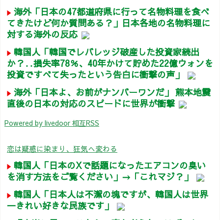
海外「日本の47都道府県に行って名物料理を食べ
てきたけど何か質問ある？」日本各地の名物料理に
対する海外の反応
韓国人「韓国でレバレッジ破産した投資家続出
か？‥損失率78％、40年かけて貯めた22億ウォンを
投資ですべて失ったという告白に衝撃の声」
海外「日本よ、お前がナンバーワンだ」 熊本地震
直後の日本の対応のスピードに世界が衝撃
Powered by livedoor 相互RSS
恋は疑惑に染まり、狂気へ変わる
韓国人「日本のXで話題になったエアコンの臭い
を消す方法をご覧ください」→「これマジ？」
韓国人「日本人は不潔の塊ですが、韓国人は世界
一きれい好きな民族です」