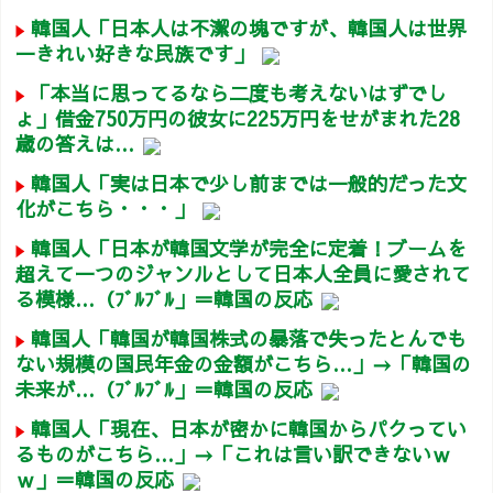
韓国人「日本人は不潔の塊ですが、韓国人は世界
一きれい好きな民族です」
「本当に思ってるなら二度も考えないはずでし
ょ」借金750万円の彼女に225万円をせがまれた28
歳の答えは…
韓国人「実は日本で少し前までは一般的だった文
化がこちら・・・」
韓国人「日本が韓国文学が完全に定着！ブームを
超えて一つのジャンルとして日本人全員に愛されて
る模様…（ﾌﾞﾙﾌﾞﾙ」＝韓国の反応
韓国人「韓国が韓国株式の暴落で失ったとんでも
ない規模の国民年金の金額がこちら…」→「韓国の
未来が…（ﾌﾞﾙﾌﾞﾙ」＝韓国の反応
韓国人「現在、日本が密かに韓国からパクってい
るものがこちら…」→「これは言い訳できないｗ
ｗ」＝韓国の反応