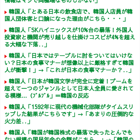
情報はマジで両極端なものしかない」
韓国人「とある日本の飲食店で、韓国人店員が韓
国人団体客と口論になった理由がこちら・・・」
韓国人「SKハイニックスが10%台の暴落！外国人
投資家と機関が売り越しを仕掛けコスピが4%を超え
る大幅な下落‥」
韓国人「日本ではテーブルに肘をついてはいけな
い？日本の食事マナーが想像以上に厳格すぎて韓国
人が衝撃！」→「これが日本の食事マナーか？‥」
韓国人「日本が韓国文学が完全に定着！ブームを
超えて一つのジャンルとして日本人全員に愛されて
る模様…（ﾌﾞﾙﾌﾞﾙ」＝韓国の反応
韓国人「1592年に現代の機械化部隊がタイムスリ
ップした結果がこちらです」→「あまりの圧倒的な
火力差‥」
韓国人「韓国が韓国株式の暴落で失ったとんでも
ない規模の国民年金の金額がこちら…」→「韓国の