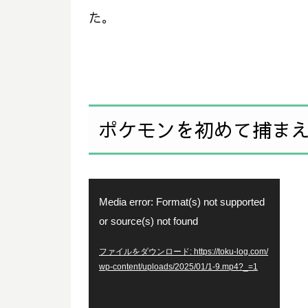
た。
ポケモンを初めて捕ま
動
Media error: Format(s) not supported
画
or source(s) not found
プ
ファイルをダウンロード: https://toku-log.com/
レ
wp-content/uploads/2025/01/1-9.mp4?_=1
ー