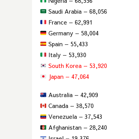
Nigeria — 68,556
Saudi Arabia — 68,056
France — 62,991
Germany — 58,004
Spain — 55,433
Italy — 53,930
South Korea — 53,920
Japan — 47,064
Australia — 42,909
Canada — 38,570
Venezuela — 37,543
Afghanistan — 28,240
Israel — 19,376