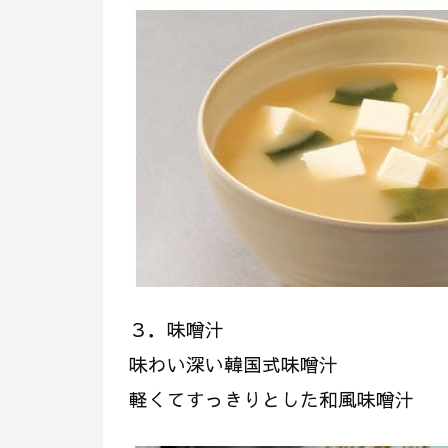
３．味噌汁
味わい深い韓国式味噌汁
軽くてすっきりとした和風味噌汁