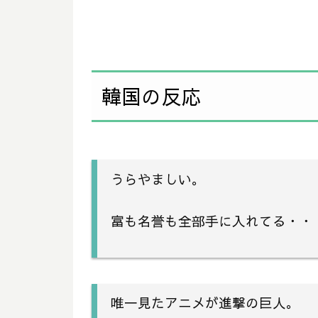
韓国の反応
うらやましい。
富も名誉も全部手に入れてる・・
唯一見たアニメが進撃の巨人。