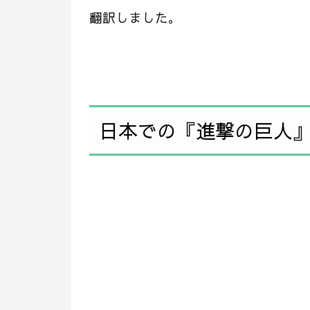
翻訳しました。
日本での『進撃の巨人』作