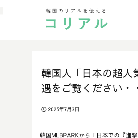
韓国人「日本の超人
遇をご覧ください・
2025年7月3日
韓国MLBPARKから「日本での『進