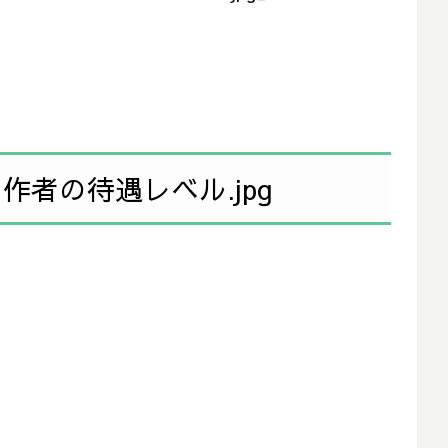
者の待遇レベル.jpg