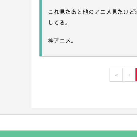
これ見たあと他のアニメ見たけど
してる。
神アニメ。
«
‹