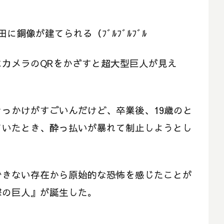
銅像が建てられる（ﾌﾞﾙﾌﾞﾙﾌﾞﾙ
カメラのQRをかざすと超大型巨人が見え
っかけがすごいんだけど、卒業後、19歳のと
ていたとき、酔っ払いが暴れて制止しようとし
できない存在から原始的な恐怖を感じたことが
撃の巨人』が誕生した。