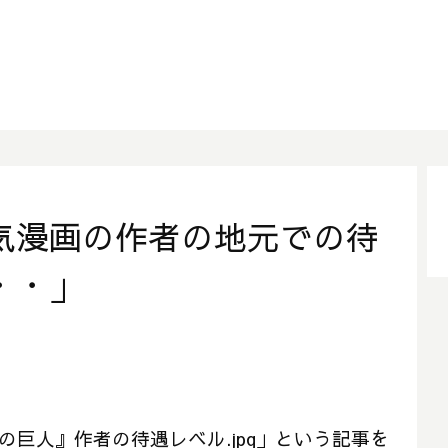
気漫画の作者の地元での待
・・」
撃の巨人』作者の待遇レベル.jpg」という記事を