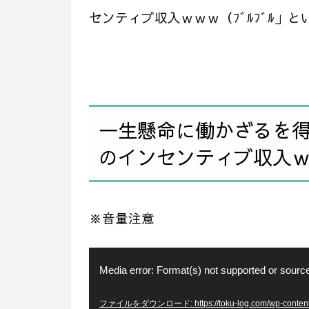
センティブ収入ｗｗｗ（ﾌﾞﾙﾌﾞﾙ」
一生懸命に働かざるを
のインセンティブ収入ｗｗ
※音量注意
動
Media error: Format(s) not supported or source
画
プ
ファイルをダウンロード: https://toku-log.com/wp-content/