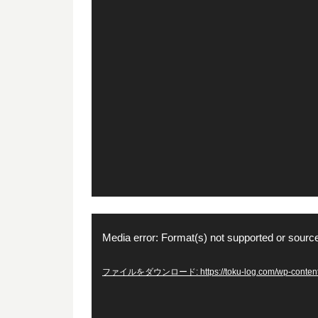
動
Media error: Format(s) not supported or source
画
プ
ファイルをダウンロード: https://toku-log.com/wp-content/
レ