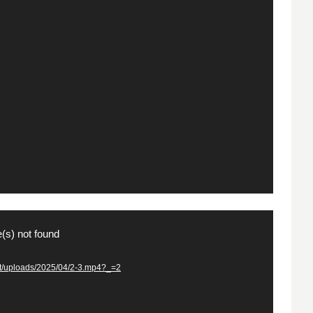
(s) not found
uploads/2025/04/2-3.mp4?_=2