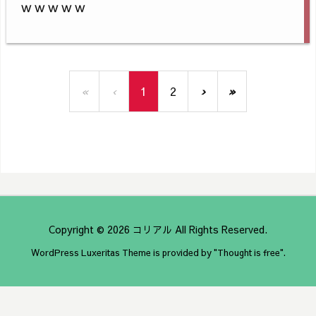
ｗｗｗｗｗ
«
‹
1
2
›
»
Copyright ©
2026
コリアル
All Rights Reserved.
WordPress Luxeritas Theme is provided by "
Thought is free
".