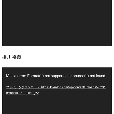
ー
ヤ
ー
掛川裕彦
動
Media error: Format(s) not supported or source(s) not found
画
ファイルをダウンロード: https://toku-log.com/wp-content/uploads/2023/0
プ
9/kankoku2-1.mp4?_=2
レ
ー