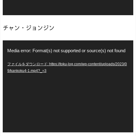
ヤ
ー
チャン・ジョンジン
動
Media error: Format(s) not supported or source(s) not found
画
ファイルをダウンロード: https://toku-log.com/wp-content/uploads/2023/0
プ
9/kankoku4-1.mp4?_=3
レ
ー
ヤ
ー