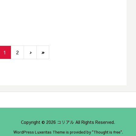
1
2
›
»
Copyright ©
2026
コリアル
All Rights Reserved.
WordPress Luxeritas Theme is provided by "
Thought is free
".