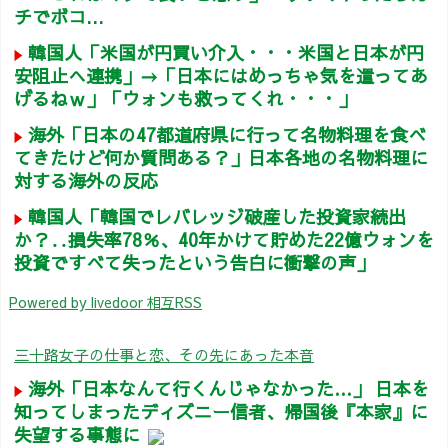
チでボコ...
韓国人「米国が円買い介入・・・米国と日本が円
安阻止へ連携」→「日本にはめっちゃ気を遣ってあ
げるねｗ」「ウォンも救ってくれ・・・」
海外「日本の47都道府県に行って名物料理を食べ
てきたけど何か質問ある？」日本各地の名物料理に
対する海外の反応
韓国人「韓国でレバレッジ破産した投資家続出
か？‥損失率78％、40年かけて貯めた22億ウォンを
投資ですべて失ったという告白に衝撃の声」
Powered by livedoor 相互RSS
三十路女子の仕事と恋、その先にあった本音
海外「日本なんて行くんじゃなかった…」 日本を
知ってしまったディズニー信者、帰国後『本家』に
失望する事態に