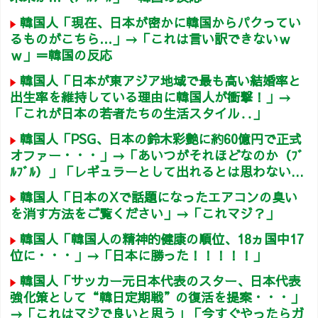
韓国人「現在、日本が密かに韓国からパクってい
るものがこちら…」→「これは言い訳できないｗ
ｗ」＝韓国の反応
韓国人「日本が東アジア地域で最も高い結婚率と
出生率を維持している理由に韓国人が衝撃！」→
「これが日本の若者たちの生活スタイル‥」
韓国人「PSG、日本の鈴木彩艶に約60億円で正式
オファー・・・」→「あいつがそれほどなのか（ﾌﾞ
ﾙﾌﾞﾙ）」「レギュラーとして出れるとは思わない...
韓国人「日本のXで話題になったエアコンの臭い
を消す方法をご覧ください」→「これマジ？」
韓国人「韓国人の精神的健康の順位、18ヵ国中17
位に・・・」→「日本に勝った！！！！！」
韓国人「サッカー元日本代表のスター、日本代表
強化策として“韓日定期戦”の復活を提案・・・」
→「これはマジで良いと思う」「今すぐやったらガ