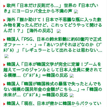
欧州「日本だけ反則だろ…」 世界の『日本びい
き』にヨーロッパ全土から不満の声
海外「誰か助けて！日本で不思議な瓶に入った飲
み物を貰ったんだけど、これってどうやって開ける
んだ！？」【海外の反応】
韓国人「PSG、日本の鈴木彩艶に約60億円で正式
オファー・・・」→「あいつがそれほどなのか（ﾌﾞ
ﾙﾌﾞﾙ）」「レギュラーとして出れるとは思わない...
韓国人「日本が韓国文学が完全に定着！ブームを
超えて一つのジャンルとして日本人全員に愛されて
る模様…（ﾌﾞﾙﾌﾞﾙ」＝韓国の反応
韓国人「韓国が韓国株式の暴落で失ったとんでも
ない規模の国民年金の金額がこちら…」→「韓国の
未来が…（ﾌﾞﾙﾌﾞﾙ」＝韓国の反応
韓国人「現在、日本が密かに韓国からパクってい