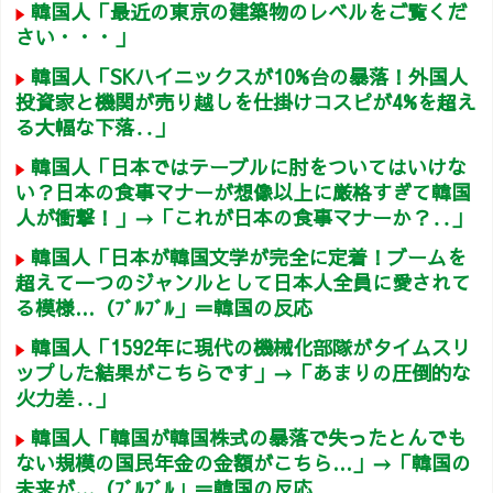
韓国人「最近の東京の建築物のレベルをご覧くだ
さい・・・」
韓国人「SKハイニックスが10%台の暴落！外国人
投資家と機関が売り越しを仕掛けコスピが4%を超え
る大幅な下落‥」
韓国人「日本ではテーブルに肘をついてはいけな
い？日本の食事マナーが想像以上に厳格すぎて韓国
人が衝撃！」→「これが日本の食事マナーか？‥」
韓国人「日本が韓国文学が完全に定着！ブームを
超えて一つのジャンルとして日本人全員に愛されて
る模様…（ﾌﾞﾙﾌﾞﾙ」＝韓国の反応
韓国人「1592年に現代の機械化部隊がタイムスリ
ップした結果がこちらです」→「あまりの圧倒的な
火力差‥」
韓国人「韓国が韓国株式の暴落で失ったとんでも
ない規模の国民年金の金額がこちら…」→「韓国の
未来が…（ﾌﾞﾙﾌﾞﾙ」＝韓国の反応