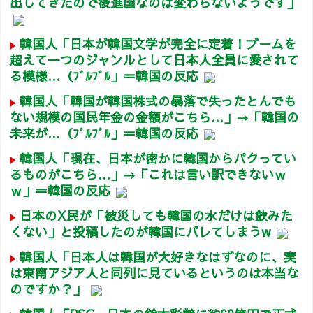
出してきたので後進国なのは変わらないようです」
韓国人「日本が韓国文学が完全に定着！ブームを
超えて一つのジャンルとして日本人全員に愛されて
る模様…（ﾌﾞﾙﾌﾞﾙ」＝韓国の反応
韓国人「韓国が韓国株式の暴落で失ったとんでも
ない規模の国民年金の金額がこちら…」→「韓国の
未来が…（ﾌﾞﾙﾌﾞﾙ」＝韓国の反応
韓国人「現在、日本が密かに韓国からパクってい
るものがこちら…」→「これは言い訳できないｗ
ｗ」＝韓国の反応
日本のX民が「被災しても韓国の水だけは飲みた
くない」と投稿したのが韓国にバレてしまうw
韓国人「日本人は韓国が大好きなはずなのに、実
は東南アジア人と同列に見ているというのは本当な
のですか？」