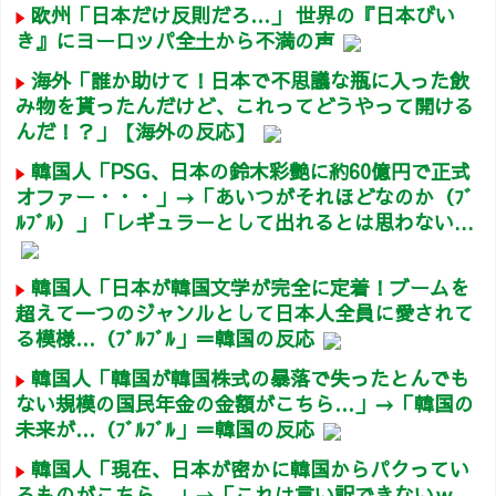
欧州「日本だけ反則だろ…」 世界の『日本びい
き』にヨーロッパ全土から不満の声
海外「誰か助けて！日本で不思議な瓶に入った飲
み物を貰ったんだけど、これってどうやって開ける
んだ！？」【海外の反応】
韓国人「PSG、日本の鈴木彩艶に約60億円で正式
オファー・・・」→「あいつがそれほどなのか（ﾌﾞ
ﾙﾌﾞﾙ）」「レギュラーとして出れるとは思わない...
韓国人「日本が韓国文学が完全に定着！ブームを
超えて一つのジャンルとして日本人全員に愛されて
る模様…（ﾌﾞﾙﾌﾞﾙ」＝韓国の反応
韓国人「韓国が韓国株式の暴落で失ったとんでも
ない規模の国民年金の金額がこちら…」→「韓国の
未来が…（ﾌﾞﾙﾌﾞﾙ」＝韓国の反応
韓国人「現在、日本が密かに韓国からパクってい
るものがこちら…」→「これは言い訳できないｗ