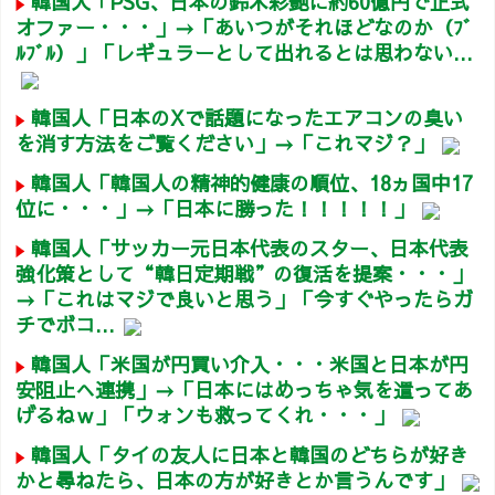
韓国人「PSG、日本の鈴木彩艶に約60億円で正式
オファー・・・」→「あいつがそれほどなのか（ﾌﾞ
ﾙﾌﾞﾙ）」「レギュラーとして出れるとは思わない...
韓国人「日本のXで話題になったエアコンの臭い
を消す方法をご覧ください」→「これマジ？」
韓国人「韓国人の精神的健康の順位、18ヵ国中17
位に・・・」→「日本に勝った！！！！！」
韓国人「サッカー元日本代表のスター、日本代表
強化策として“韓日定期戦”の復活を提案・・・」
→「これはマジで良いと思う」「今すぐやったらガ
チでボコ...
韓国人「米国が円買い介入・・・米国と日本が円
安阻止へ連携」→「日本にはめっちゃ気を遣ってあ
げるねｗ」「ウォンも救ってくれ・・・」
韓国人「タイの友人に日本と韓国のどちらが好き
かと尋ねたら、日本の方が好きとか言うんです」