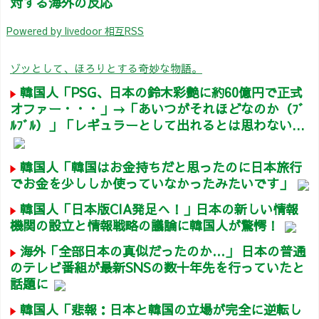
対する海外の反応
Powered by livedoor 相互RSS
ゾッとして、ほろりとする奇妙な物語。
韓国人「PSG、日本の鈴木彩艶に約60億円で正式
オファー・・・」→「あいつがそれほどなのか（ﾌﾞ
ﾙﾌﾞﾙ）」「レギュラーとして出れるとは思わない...
韓国人「韓国はお金持ちだと思ったのに日本旅行
でお金を少ししか使っていなかったみたいです」
韓国人「日本版CIA発足へ！」日本の新しい情報
機関の設立と情報戦略の議論に韓国人が驚愕！
海外「全部日本の真似だったのか…」 日本の普通
のテレビ番組が最新SNSの数十年先を行っていたと
話題に
韓国人「悲報：日本と韓国の立場が完全に逆転し