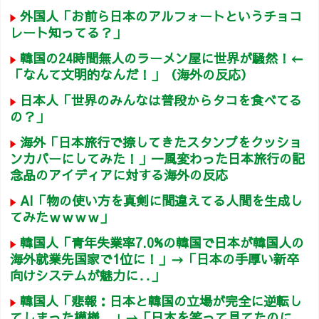
外国人「お前ら日本のアルフォートというチョコ
レート知ってる？」
韓国の24時間無人のラーメン屋に世界が騒然！←
「なんて文明的なんだ！」（海外の反応）
日本人「世界のみんなは普段からタコを食べてる
の？」
海外「日本旅行で捺してきたスタンプをクッショ
ンカバーにしてみた！」一風変わった日本旅行の記
念品のアイディアに対する海外の反応
AI「物の使い方を真剣に間違えてる人間を生成し
てみたｗｗｗｗ」
韓国人「青年失業率7.0%の韓国で日本が韓国人の
海外就業先国家で1位に！」→「日本の手厚い新卒
向けシステムが魅力に‥」
韓国人「悲報：日本と韓国の立場が完全に逆転し
てしまった模様…」→「日本を笑って見てたのに…