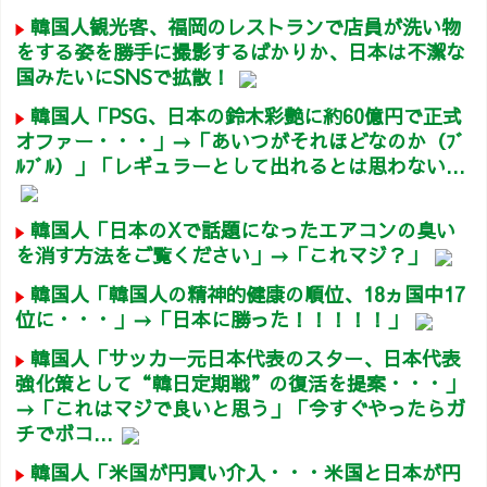
韓国人観光客、福岡のレストランで店員が洗い物
をする姿を勝手に撮影するばかりか、日本は不潔な
国みたいにSNSで拡散！
韓国人「PSG、日本の鈴木彩艶に約60億円で正式
オファー・・・」→「あいつがそれほどなのか（ﾌﾞ
ﾙﾌﾞﾙ）」「レギュラーとして出れるとは思わない...
韓国人「日本のXで話題になったエアコンの臭い
を消す方法をご覧ください」→「これマジ？」
韓国人「韓国人の精神的健康の順位、18ヵ国中17
位に・・・」→「日本に勝った！！！！！」
韓国人「サッカー元日本代表のスター、日本代表
強化策として“韓日定期戦”の復活を提案・・・」
→「これはマジで良いと思う」「今すぐやったらガ
チでボコ...
韓国人「米国が円買い介入・・・米国と日本が円