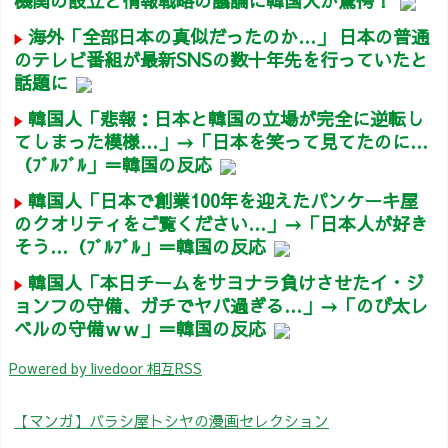
機関の設立と情報戦略の議論に韓国人が驚愕！
海外「全部日本の真似だったのか…」 日本の普通
のテレビ番組が最新SNSの数十年先を行っていたと
話題に
韓国人「悲報：日本と韓国の立場が完全に逆転し
てしまった模様…」→「日本を笑って見てたのに…
（ﾌﾞﾙﾌﾞﾙ」＝韓国の反応
韓国人「日本で創業100年を迎えたパンケーキ屋
のクオリティをご覧ください…」→「日本人が好き
そう…（ﾌﾞﾙﾌﾞﾙ」＝韓国の反応
韓国人「本日チームをサヨナラ負けさせたイ・ジ
ョンフの守備、ガチでヤバ過ぎる…」→「のび太レ
ベルの守備ｗｗ」＝韓国の反応
Powered by livedoor 相互RSS
【マンガ】バラシ屋トシヤの漫画セレクション