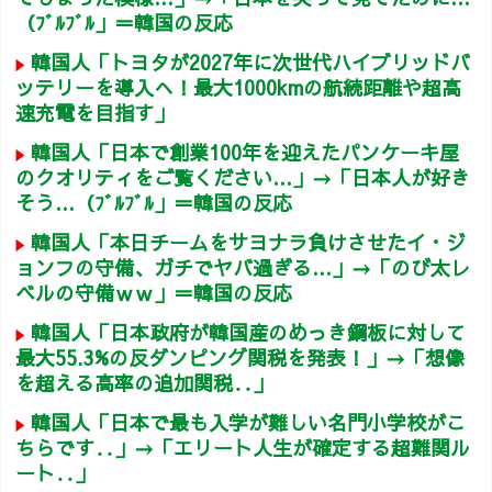
（ﾌﾞﾙﾌﾞﾙ」＝韓国の反応
韓国人「トヨタが2027年に次世代ハイブリッドバ
ッテリーを導入へ！最大1000kmの航続距離や超高
速充電を目指す」
韓国人「日本で創業100年を迎えたパンケーキ屋
のクオリティをご覧ください…」→「日本人が好き
そう…（ﾌﾞﾙﾌﾞﾙ」＝韓国の反応
韓国人「本日チームをサヨナラ負けさせたイ・ジ
ョンフの守備、ガチでヤバ過ぎる…」→「のび太レ
ベルの守備ｗｗ」＝韓国の反応
韓国人「日本政府が韓国産のめっき鋼板に対して
最大55.3%の反ダンピング関税を発表！」→「想像
を超える高率の追加関税‥」
韓国人「日本で最も入学が難しい名門小学校がこ
ちらです‥」→「エリート人生が確定する超難関ル
ート‥」