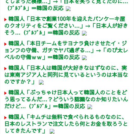
てしまった模様…」→「日本を笑って見てたのに…
（ﾌﾞﾙﾌﾞﾙ」＝韓国の反応
韓国人「日本で創業100年を迎えたパンケーキ屋
のクオリティをご覧ください…」→「日本人が好き
そう…（ﾌﾞﾙﾌﾞﾙ」＝韓国の反応
韓国人「本日チームをサヨナラ負けさせたイ・ジ
ョンフの守備、ガチでヤバ過ぎる…」→「のび太レ
ベルの守備ｗｗ」＝韓国の反応
韓国人「日本人は韓国が大好きなはずなのに、実
は東南アジア人と同列に見ているというのは本当な
のですか？」
韓国人「ぶっちゃけ日本人って韓国人のことをど
う思ってるんだ…？どういう認識なのか知りたいん
だけど…（ﾌﾞﾙﾌﾞﾙ」＝韓国の反応
韓国人「キムチは無料で食べられるものなのに、
日本のレストランで注文したら何とお金を取ろうと
してきたんです」