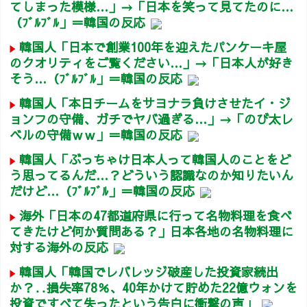
てしまった模様…」→「日本を笑って見てたのに…
（ﾌﾞﾙﾌﾞﾙ」＝韓国の反応
韓国人「日本で創業100年を迎えたパンケーキ屋
のクオリティをご覧ください…」→「日本人が好き
そう…（ﾌﾞﾙﾌﾞﾙ」＝韓国の反応
韓国人「本日チームをサヨナラ負けさせたイ・ジ
ョンフの守備、ガチでヤバ過ぎる…」→「のび太レ
ベルの守備ｗｗ」＝韓国の反応
韓国人「ぶっちゃけ日本人って韓国人のことをど
う思ってるんだ…？どういう認識なのか知りたいん
だけど…（ﾌﾞﾙﾌﾞﾙ」＝韓国の反応
海外「日本の47都道府県に行って名物料理を食べ
てきたけど何か質問ある？」日本各地の名物料理に
対する海外の反応
韓国人「韓国でレバレッジ破産した投資家続出
か？‥損失率78％、40年かけて貯めた22億ウォンを
投資ですべて失ったという告白に衝撃の声」