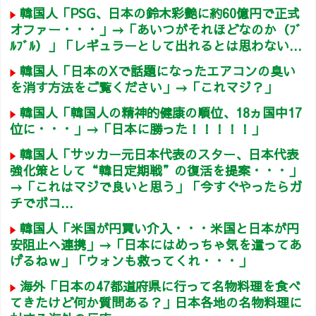
韓国人「PSG、日本の鈴木彩艶に約60億円で正式
オファー・・・」→「あいつがそれほどなのか（ﾌﾞ
ﾙﾌﾞﾙ）」「レギュラーとして出れるとは思わない...
韓国人「日本のXで話題になったエアコンの臭い
を消す方法をご覧ください」→「これマジ？」
韓国人「韓国人の精神的健康の順位、18ヵ国中17
位に・・・」→「日本に勝った！！！！！」
韓国人「サッカー元日本代表のスター、日本代表
強化策として“韓日定期戦”の復活を提案・・・」
→「これはマジで良いと思う」「今すぐやったらガ
チでボコ...
韓国人「米国が円買い介入・・・米国と日本が円
安阻止へ連携」→「日本にはめっちゃ気を遣ってあ
げるねｗ」「ウォンも救ってくれ・・・」
海外「日本の47都道府県に行って名物料理を食べ
てきたけど何か質問ある？」日本各地の名物料理に