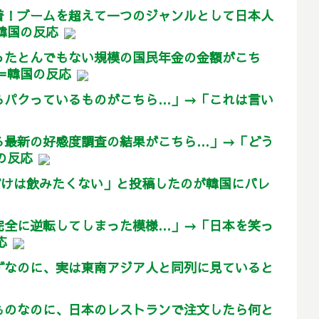
着！ブームを超えて一つのジャンルとして日本人
＝韓国の反応
ったとんでもない規模の国民年金の金額がこち
」＝韓国の反応
らパクっているものがこちら…」→「これは言い
る最新の好感度調査の結果がこちら…」→「どう
の反応
だけは飲みたくない」と投稿したのが韓国にバレ
完全に逆転してしまった模様…」→「日本を笑っ
応
ずなのに、実は東南アジア人と同列に見ていると
ものなのに、日本のレストランで注文したら何と