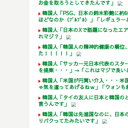
お金を取ろうとしてきたんです」
韓国人「PSG、日本の鈴木彩艶に約
ほどなのか（ﾌﾞﾙﾌﾞﾙ）」「レギュラー
韓国人「日本のXで話題になったエ
れマジ？」
韓国人「韓国人の精神的健康の順位、
た！！！！！」
韓国人「サッカー元日本代表のスタ
を提案・・・」→「これはマジで良いと
韓国人「米国が円買い介入・・・米
ゃ気を遣ってあげるねｗ」「ウォンも
韓国人「タイの友人に日本と韓国の
言うんです」
韓国人「韓国は先進国なのに、日本
りパクってたみたいです」