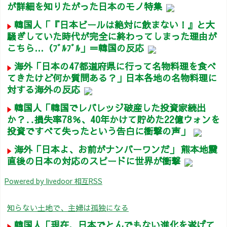
が詳細を知りたがった日本のモノ特集
韓国人「『日本ビールは絶対に飲まない！』と大
騒ぎしていた時代が完全に終わってしまった理由が
こちら…（ﾌﾞﾙﾌﾞﾙ」＝韓国の反応
海外「日本の47都道府県に行って名物料理を食べ
てきたけど何か質問ある？」日本各地の名物料理に
対する海外の反応
韓国人「韓国でレバレッジ破産した投資家続出
か？‥損失率78％、40年かけて貯めた22億ウォンを
投資ですべて失ったという告白に衝撃の声」
海外「日本よ、お前がナンバーワンだ」 熊本地震
直後の日本の対応のスピードに世界が衝撃
Powered by livedoor 相互RSS
知らない土地で、主婦は孤独になる
韓国人「現在、日本でとんでもない進化を遂げて