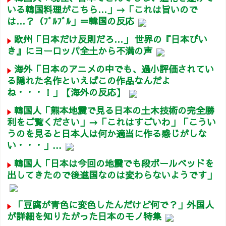
いる韓国料理がこちら…」→「これは旨いので
は…？（ﾌﾞﾙﾌﾞﾙ」＝韓国の反応
欧州「日本だけ反則だろ…」 世界の『日本びい
き』にヨーロッパ全土から不満の声
海外「日本のアニメの中でも、過小評価されてい
る隠れた名作といえばこの作品なんだよ
ね・・・！」【海外の反応】
韓国人「熊本地震で見る日本の土木技術の完全勝
利をご覧ください」→「これはすごいわ」「こうい
うのを見ると日本人は何か適当に作る感じがしな
い・・・」...
韓国人「日本は今回の地震でも段ボールベッドを
出してきたので後進国なのは変わらないようです」
「豆腐が青色に変色したんだけど何で？」外国人
が詳細を知りたがった日本のモノ特集