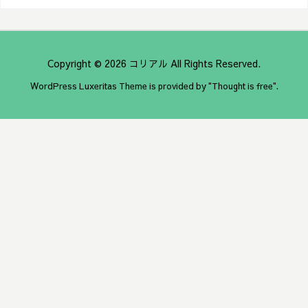
Copyright ©
2026
コリアル
All Rights Reserved.
WordPress Luxeritas Theme is provided by "
Thought is free
".