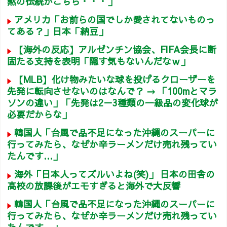
黙の伝統がこちら・・・」
アメリカ「お前らの国でしか愛されてないものっ
てある？」日本「納豆」
【海外の反応】アルゼンチン協会、FIFA会長に断
固たる支持を表明「隠す気もないんだなｗ」
【MLB】化け物みたいな球を投げるクローザーを
先発に転向させないのはなんで？ → 「100mとマラ
ソンの違い」「先発は2－3種類の一級品の変化球が
必要だからな」
韓国人「台風で品不足になった沖縄のスーパーに
行ってみたら、なぜか辛ラーメンだけ売れ残ってい
たんです…」
海外「日本人ってズルいよね(笑)」 日本の田舎の
高校の放課後がエモすぎると海外で大反響
韓国人「台風で品不足になった沖縄のスーパーに
行ってみたら、なぜか辛ラーメンだけ売れ残ってい