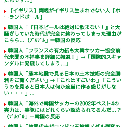
たんです…」
【イギリス】両親がイギリス生まれでない人【ポ
ーランドボール】
韓国人「『日本ビールは絶対に飲まない！』と大
騒ぎしていた時代が完全に終わってしまった理由が
こちら…（ﾌﾞﾙﾌﾞﾙ」＝韓国の反応
韓国人「フランスの有力紙も大韓サッカー協会前
代未聞の不祥事を詳細に報道！」→「国際的スキャ
ンダルに発展してしまう‥」
韓国人「熊本地震で見る日本の土木技術の完全勝
利をご覧ください」→「これはすごいわ」「こうい
うのを見ると日本人は何か適当に作る感じがしな
い・・・」...
韓国人「海外で韓国サッカーの2002年ベスト4の
実力は、実際にはどれくらい認められてるんだ…？
（ﾌﾞﾙﾌﾞﾙ」＝韓国の反応
韓国人「韓国代表がロンドン五輪銅メダル剥奪の