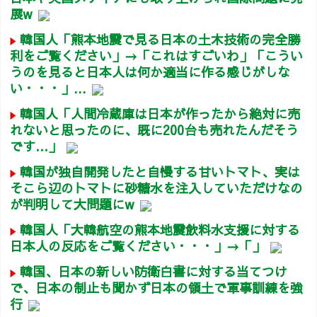
展w
韓国人「熊本地震で見る日本の土木技術の完全勝
利をご覧ください」→「これはすごいわ」「こうい
うのを見ると日本人は何か適当に作る感じがしな
い・・・」...
韓国人「人間冷蔵庫は日本が作ったから絶対に売
れないと思ったのに、既に200台も売れたんだそう
です…」
韓国が独自開発したと自慢する甘いトマト、実は
そこら辺のトマトに砂糖水を注入していただけなの
が判明して大問題にw
韓国人「大韓航空の熊本地震飲料水支援に対する
日本人の反応をご覧ください・・・」→「」
韓国、日本の新しい防衛白書に対する当てつけ
で、日本の制止も聞かず日本の領土で軍事訓練を強
行