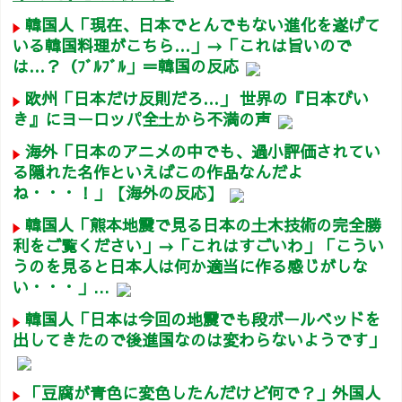
韓国人「現在、日本でとんでもない進化を遂げて
いる韓国料理がこちら…」→「これは旨いので
は…？（ﾌﾞﾙﾌﾞﾙ」＝韓国の反応
欧州「日本だけ反則だろ…」 世界の『日本びい
き』にヨーロッパ全土から不満の声
海外「日本のアニメの中でも、過小評価されてい
る隠れた名作といえばこの作品なんだよ
ね・・・！」【海外の反応】
韓国人「熊本地震で見る日本の土木技術の完全勝
利をご覧ください」→「これはすごいわ」「こうい
うのを見ると日本人は何か適当に作る感じがしな
い・・・」...
韓国人「日本は今回の地震でも段ボールベッドを
出してきたので後進国なのは変わらないようです」
「豆腐が青色に変色したんだけど何で？」外国人