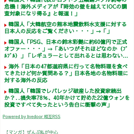
危機！海外メディアが『時効の壁を越えてIOCの調
査対象になり得る』と報道！」
韓国人「大韓航空の熊本地震飲料水支援に対する
日本人の反応をご覧ください・・・」→「」
韓国人「PSG、日本の鈴木彩艶に約60億円で正式
オファー・・・」→「あいつがそれほどなのか（ﾌﾞ
ﾙﾌﾞﾙ）」「レギュラーとして出れるとは思わない...
海外「日本の47都道府県に行って名物料理を食べ
てきたけど何か質問ある？」日本各地の名物料理に
対する海外の反応
韓国人「韓国でレバレッジ破産した投資家続出
か？‥損失率78％、40年かけて貯めた22億ウォンを
投資ですべて失ったという告白に衝撃の声」
Powered by livedoor 相互RSS
【マンガ】ぜんぶ私が中心