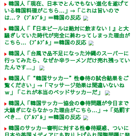
韓国人「現在、日本でとんでもない進化を遂げて
いる韓国料理がこちら…」→「これは旨いので
は…？（ﾌﾞﾙﾌﾞﾙ」＝韓国の反応
韓国人「『日本ビールは絶対に飲まない！』と大
騒ぎしていた時代が完全に終わってしまった理由が
こちら…（ﾌﾞﾙﾌﾞﾙ」＝韓国の反応
韓国人「台風で品不足になった沖縄のスーパーに
行ってみたら、なぜか辛ラーメンだけ売れ残ってい
たんです…」
韓国人「“韓国サッカー”性●待の試合結果をご
覧ください」→「マッサージ効果は間違いないね
ｗ」「これが本当のベッドサッカーだ」
韓国人「韓国サッカー協会の●待問題が今日まで
大騒ぎにならなかった理由がこちら…」→「処罰す
べき…（ﾌﾞﾙﾌﾞﾙ」＝韓国の反応
韓国のサッカー審判に対する性●待疑惑、ついに
日本や英国メディアにも取り上げられ国際問題に発