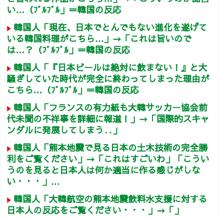
い…（ﾌﾞﾙﾌﾞﾙ」＝韓国の反応
韓国人「現在、日本でとんでもない進化を遂げて
いる韓国料理がこちら…」→「これは旨いので
は…？（ﾌﾞﾙﾌﾞﾙ」＝韓国の反応
韓国人「『日本ビールは絶対に飲まない！』と大
騒ぎしていた時代が完全に終わってしまった理由が
こちら…（ﾌﾞﾙﾌﾞﾙ」＝韓国の反応
韓国人「フランスの有力紙も大韓サッカー協会前
代未聞の不祥事を詳細に報道！」→「国際的スキャ
ンダルに発展してしまう‥」
韓国人「熊本地震で見る日本の土木技術の完全勝
利をご覧ください」→「これはすごいわ」「こうい
うのを見ると日本人は何か適当に作る感じがしな
い・・・」...
韓国人「大韓航空の熊本地震飲料水支援に対する
日本人の反応をご覧ください・・・」→「」