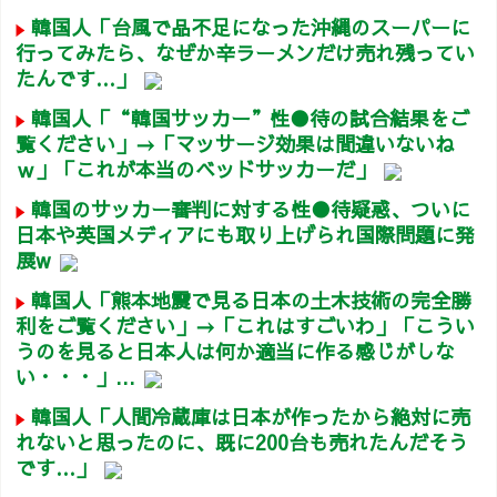
韓国人「台風で品不足になった沖縄のスーパーに
行ってみたら、なぜか辛ラーメンだけ売れ残ってい
たんです…」
韓国人「“韓国サッカー”性●待の試合結果をご
覧ください」→「マッサージ効果は間違いないね
ｗ」「これが本当のベッドサッカーだ」
韓国のサッカー審判に対する性●待疑惑、ついに
日本や英国メディアにも取り上げられ国際問題に発
展w
韓国人「熊本地震で見る日本の土木技術の完全勝
利をご覧ください」→「これはすごいわ」「こうい
うのを見ると日本人は何か適当に作る感じがしな
い・・・」...
韓国人「人間冷蔵庫は日本が作ったから絶対に売
れないと思ったのに、既に200台も売れたんだそう
です…」