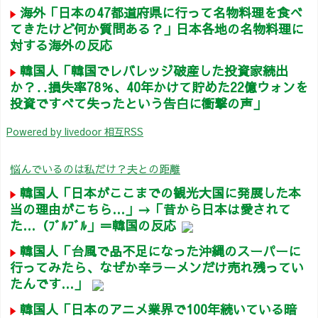
海外「日本の47都道府県に行って名物料理を食べ
てきたけど何か質問ある？」日本各地の名物料理に
対する海外の反応
韓国人「韓国でレバレッジ破産した投資家続出
か？‥損失率78％、40年かけて貯めた22億ウォンを
投資ですべて失ったという告白に衝撃の声」
Powered by livedoor 相互RSS
悩んでいるのは私だけ？夫との距離
韓国人「日本がここまでの観光大国に発展した本
当の理由がこちら…」→「昔から日本は愛されて
た…（ﾌﾞﾙﾌﾞﾙ」＝韓国の反応
韓国人「台風で品不足になった沖縄のスーパーに
行ってみたら、なぜか辛ラーメンだけ売れ残ってい
たんです…」
韓国人「日本のアニメ業界で100年続いている暗