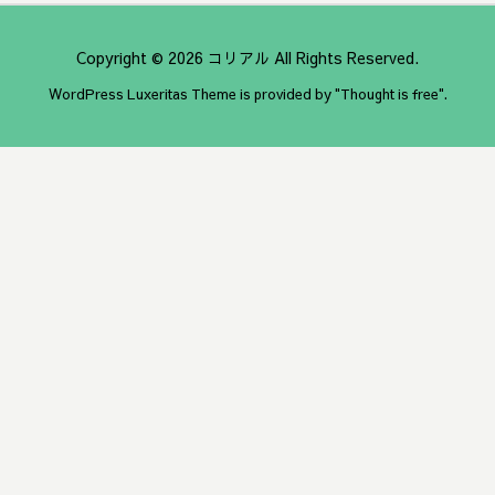
Copyright ©
2026
コリアル
All Rights Reserved.
WordPress Luxeritas Theme is provided by "
Thought is free
".