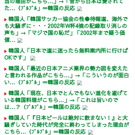
当の理由がこちら…」→「昔から日本は愛されて
た…（ﾌﾞﾙﾌﾞﾙ」＝韓国の反応
韓国人「韓国サッカー協会の性●待報道、海外で
も大騒ぎに・・・2002年W杯4強の記録取り消しの
声も」→「マジで国の恥だ」「2002年まで疑う価
値...
韓国人「日本で道に迷ったら無料案内所に行けば
OKです」
韓国人「最近の日本アニメ業界の勢力図を変えた
と言われる作品がこちら…」→「こういうのが面白
い…（ﾌﾞﾙﾌﾞﾙ」＝韓国の反応
韓国人「現在、日本でとんでもない進化を遂げて
いる韓国料理がこちら…」→「これは旨いので
は…？（ﾌﾞﾙﾌﾞﾙ」＝韓国の反応
韓国人「『日本ビールは絶対に飲まない！』と大
騒ぎしていた時代が完全に終わってしまった理由が
こちら…（ﾌﾞﾙﾌﾞﾙ」＝韓国の反応