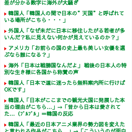
差が分かる数字に海外が大騒ぎ
韓国人「韓国人の間で日本の”天国”と呼ばれて
いる場所がこちら・・・」
外国人「なぜ未だに日本に移住したがる若者が多
いんだ？私に見えない何かが見えているのか？」
アメリカ「お前らの国の史上最も美しい女優を選
ぶなら誰になる？」
海外「日本は戦勝国なんだよ」 戦後の日本人の特
別な生き様に各国から称賛の声
韓国人「日本で道に迷ったら無料案内所に行けば
OKです」
韓国人「日本がここまでの観光大国に発展した本
当の理由がこちら…」→「昔から日本は愛されて
た…（ﾌﾞﾙﾌﾞﾙ」＝韓国の反応
韓国人「最近の日本アニメ業界の勢力図を変えた
と言われる作品がこちら…」→「こういうのが面白