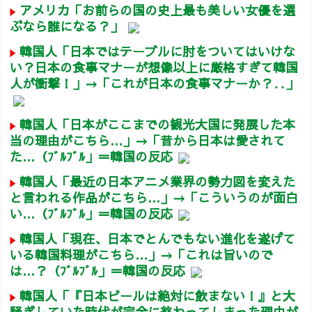
アメリカ「お前らの国の史上最も美しい女優を選
ぶなら誰になる？」
韓国人「日本ではテーブルに肘をついてはいけな
い？日本の食事マナーが想像以上に厳格すぎて韓国
人が衝撃！」→「これが日本の食事マナーか？‥」
韓国人「日本がここまでの観光大国に発展した本
当の理由がこちら…」→「昔から日本は愛されて
た…（ﾌﾞﾙﾌﾞﾙ」＝韓国の反応
韓国人「最近の日本アニメ業界の勢力図を変えた
と言われる作品がこちら…」→「こういうのが面白
い…（ﾌﾞﾙﾌﾞﾙ」＝韓国の反応
韓国人「現在、日本でとんでもない進化を遂げて
いる韓国料理がこちら…」→「これは旨いので
は…？（ﾌﾞﾙﾌﾞﾙ」＝韓国の反応
韓国人「『日本ビールは絶対に飲まない！』と大
騒ぎしていた時代が完全に終わってしまった理由が