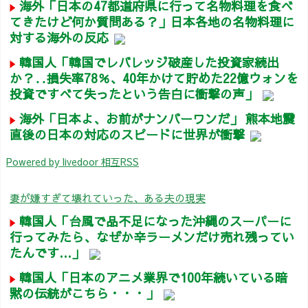
海外「日本の47都道府県に行って名物料理を食べ
てきたけど何か質問ある？」日本各地の名物料理に
対する海外の反応
韓国人「韓国でレバレッジ破産した投資家続出
か？‥損失率78％、40年かけて貯めた22億ウォンを
投資ですべて失ったという告白に衝撃の声」
海外「日本よ、お前がナンバーワンだ」 熊本地震
直後の日本の対応のスピードに世界が衝撃
Powered by livedoor 相互RSS
妻が嫌すぎて壊れていった、ある夫の現実
韓国人「台風で品不足になった沖縄のスーパーに
行ってみたら、なぜか辛ラーメンだけ売れ残ってい
たんです…」
韓国人「日本のアニメ業界で100年続いている暗
黙の伝統がこちら・・・」