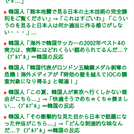
です…」
韓国人「熊本地震で見る日本の土木技術の完全勝
利をご覧ください」→「これはすごいわ」「こうい
うのを見ると日本人は何か適当に作る感じがしな
い・・・」...
韓国人「海外で韓国サッカーの2002年ベスト4の
実力は、実際にはどれくらい認められてるんだ…？
（ﾌﾞﾙﾌﾞﾙ」＝韓国の反応
韓国人「韓国代表がロンドン五輪銅メダル剥奪の
危機！海外メディアが『時効の壁を越えてIOCの調
査対象になり得る』と報道！」
韓国人「この夏、韓国人が東京へ行くしかない理
由がこちら…」→「快適そうでめちゃくちゃ羨まし
い…（ﾌﾞﾙﾌﾞﾙ」＝韓国の反応
韓国人「その衝撃的な見た目から日本で話題にな
った弁当がこちら…」→「どんな刺激的な味なん
だ…？（ﾌﾞﾙﾌﾞﾙ」＝韓国の反応