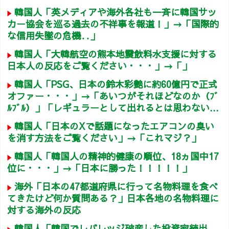
韓国人「英メディアや海外各社も一斉に韓国サッ
カー協会を巡る過去の不祥事を報道！」→「国際的
な信用失墜の危機‥」
韓国人「大韓航空の熊本地震飲料水支援に対する
日本人の反応をご覧ください・・・」→「」
韓国人「PSG、日本の鈴木彩艶に約60億円で正式
オファー・・・」→「あいつがそれほどなのか（ﾌﾞ
ﾙﾌﾞﾙ）」「レギュラーとして出れるとは思わない...
韓国人「日本のXで話題になったエアコンの臭い
を消す方法をご覧ください」→「これマジ？」
韓国人「韓国人の精神的健康の順位、18ヵ国中17
位に・・・」→「日本に勝った！！！！！」
海外「日本の47都道府県に行って名物料理を食べ
てきたけど何か質問ある？」日本各地の名物料理に
対する海外の反応
韓国人「韓国でレバレッジ破産した投資家続出