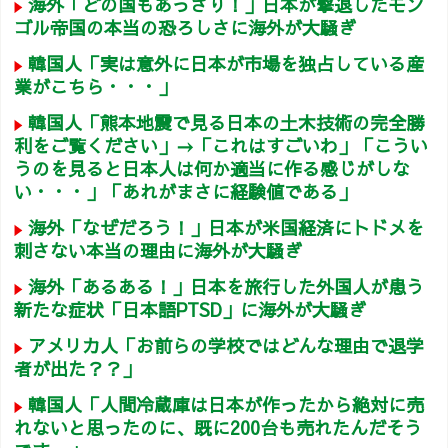
海外「どの国もあっさり！」日本が撃退したモン
ゴル帝国の本当の恐ろしさに海外が大騒ぎ
韓国人「実は意外に日本が市場を独占している産
業がこちら・・・」
韓国人「熊本地震で見る日本の土木技術の完全勝
利をご覧ください」→「これはすごいわ」「こうい
うのを見ると日本人は何か適当に作る感じがしな
い・・・」「あれがまさに経験値である」
海外「なぜだろう！」日本が米国経済にトドメを
刺さない本当の理由に海外が大騒ぎ
海外「あるある！」日本を旅行した外国人が患う
新たな症状「日本語PTSD」に海外が大騒ぎ
アメリカ人「お前らの学校ではどんな理由で退学
者が出た？？」
韓国人「人間冷蔵庫は日本が作ったから絶対に売
れないと思ったのに、既に200台も売れたんだそう