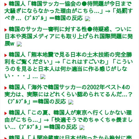
韓国人「韓国サッカー協会の●待問題が今日まで
大騒ぎにならなかった理由がこちら…」→「処罰す
べき…（ﾌﾞﾙﾌﾞﾙ」＝韓国の反応
韓国のサッカー審判に対する性●待疑惑、ついに
日本や英国メディアにも取り上げられ国際問題に発
展w
韓国人「熊本地震で見る日本の土木技術の完全勝
利をご覧ください」→「これはすごいわ」「こうい
うのを見ると日本人は何か適当に作る感じがしな
い・・・」...
韓国人「海外で韓国サッカーの2002年ベスト4の
実力は、実際にはどれくらい認められてるんだ…？
（ﾌﾞﾙﾌﾞﾙ」＝韓国の反応
韓国人「この夏、韓国人が東京へ行くしかない理
由がこちら…」→「快適そうでめちゃくちゃ羨まし
い…（ﾌﾞﾙﾌﾞﾙ」＝韓国の反応
韓国人「人間冷蔵庫は日本が作ったから絶対に売