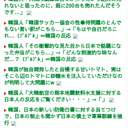
れないと思ったのに、既に200台も売れたんだそう
です…」
韓国人「韓国サッカー協会の性●待問題のとんで
もない言い訳がこちら…」→「もはや自白だろこ
れ…（ﾌﾞﾙﾌﾞﾙ」＝韓国の反応
韓国人「その衝撃的な見た目から日本で話題にな
った弁当がこちら…」→「どんな刺激的な味なん
だ…？（ﾌﾞﾙﾌﾞﾙ」＝韓国の反応
韓国が独自開発したと自慢する甘いトマト、実は
そこら辺のトマトに砂糖水を注入していただけなの
が判明して大問題にw
韓国人「大韓航空の熊本地震飲料水支援に対する
日本人の反応をご覧ください・・・」→「」
韓国、日本の新しい防衛白書に対する当てつけ
で、日本の制止も聞かず日本の領土で軍事訓練を強
行