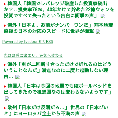
韓国人「韓国でレバレッジ破産した投資家続出
か？‥損失率78％、40年かけて貯めた22億ウォンを
投資ですべて失ったという告白に衝撃の声」
海外「日本よ、お前がナンバーワンだ」 熊本地震
直後の日本の対応のスピードに世界が衝撃
Powered by livedoor 相互RSS
恋は疑惑に染まり、狂気へ変わる
海外「剣が二回斬り合っただけで折れるのはどう
いうことなんだ」満点なのに二度と起動しない理
由…
韓国人「日本は今回の地震でも段ボールベッドを
出してきたので後進国なのは変わらないようです」
欧州「日本だけ反則だろ…」 世界の『日本びい
き』にヨーロッパ全土から不満の声