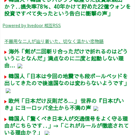
か？‥損失率78％、40年かけて貯めた22億ウォンを
投資ですべて失ったという告白に衝撃の声」
Powered by livedoor 相互RSS
不器用な二人が辿り着いた、切なく温かい恋物語
海外「剣が二回斬り合っただけで折れるのはどう
いうことなんだ」満点なのに二度と起動しない理
由…
韓国人「日本は今回の地震でも段ボールベッドを
出してきたので後進国なのは変わらないようです」
欧州「日本だけ反則だろ…」 世界の『日本びい
き』にヨーロッパ全土から不満の声
韓国人「驚くべき日本人が交通信号をよく守る理
由がこちらです‥」→「これがルールが徹底されて
いる理由か？」