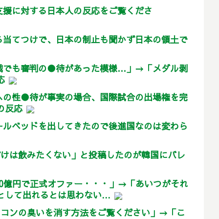
支援に対する日本人の反応をご覧くださ
る当てつけで、日本の制止も聞かず日本の領土で
戦でも審判の●待があった模様…」→「メダル剥
応
への性●待が事実の場合、国際試合の出場権を完
の反応
ールベッドを出してきたので後進国なのは変わら
だけは飲みたくない」と投稿したのが韓国にバレ
60億円で正式オファー・・・」→「あいつがそれ
として出れるとは思わない...
アコンの臭いを消す方法をご覧ください」→「こ