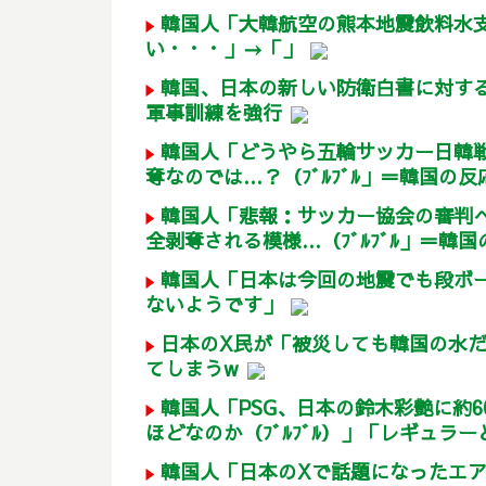
韓国人「大韓航空の熊本地震飲料水
い・・・」→「」
韓国、日本の新しい防衛白書に対す
軍事訓練を強行
韓国人「どうやら五輪サッカー日韓
奪なのでは…？（ﾌﾞﾙﾌﾞﾙ」＝韓国の反
韓国人「悲報：サッカー協会の審判
全剥奪される模様…（ﾌﾞﾙﾌﾞﾙ」＝韓国
韓国人「日本は今回の地震でも段ボ
ないようです」
日本のX民が「被災しても韓国の水
てしまうw
韓国人「PSG、日本の鈴木彩艶に約
ほどなのか（ﾌﾞﾙﾌﾞﾙ）」「レギュラー
韓国人「日本のXで話題になったエ