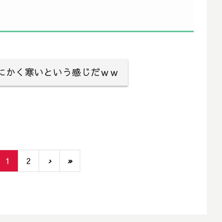
にかく寒いという感じだｗｗ
1
2
›
»